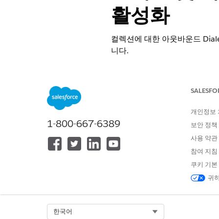
활성화
컬렉션에 대한 아웃바운드 Dial
니다.
필수 EDITION
SALESFO
지원 제품: Lightning Experience
지원 제품:
제품 및 버전 가용성 보
개인정보
1-800-667-6389
보안 정책
필요한 사용자 권한
사용 약관
데이터 파이프라인 설정:
참여 지침
쿠키 기본
실천 가능한 세분화 활성화:
귀하
컬렉션 아웃바운드 Dialer 설정:
데이터 파이프라인 및 실행 가
Select Org
한국어
설정에서 빠른 찾기 상자에서
컬