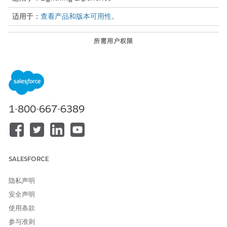
适用于：
查看产品和版本可用性。
所需用户权限
打开时间线配置：
Industry Service Excellence
启用收款计划事件时间线：
收款和恢复管理员
从“设置”中，在快速查找框中，输入
，然后选择
时间线
。
时间线
1-800-667-6389
打开时间线配置。
在 Salesforce 组织中启用时间线后，您无法禁用它。
从“设置”中，在快速查找框中输入
，然后选择
集合设置
。
集合
启用收款计划事件时间线。
在启用该设置后，您将无法禁用。
SALESFORCE
要查看收款和恢复活动时间线，请将
时间线添加到收款计划记录
页面
。
隐私声明
安全声明
使用条款
本文章是否解决您的问题？
参与准则