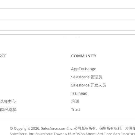
所需用户权限
DocGen 设计者权限集
RCE
COMMUNITY
DocGen 设计师
AppExchange
和
Salesforce 管理员
Omnistudio 管理员
Salesforce 开发人员
Trailhead
AND
 首选项中心
培训
Omnistudio 用户
的隐私选择
Trust
，请参阅
文档生成批处理。
 生成文档，请参阅
使用 Omniscript 生成文档
。
© Copyright 2026, Salesforce.com Inc. 公司版权所有。保留所
Salesforce, Inc. Salesforce Tower, 415 Mission Street, 3rd Floor, San Francis