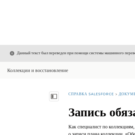
Закрыть
Данный текст был переведен при помощи системы машинного перево
Коллекции и восстановление
СПРАВКА SALESFORCE
ДОКУМ
Вы находитесь здесь:
Показать содержание
Запись обяз
Как специалист по коллекциям, 
о записи плана коллекции. «Об