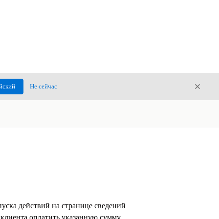
Закры
йский
Не сейчас
Закрыт
пуска действий на странице сведений
 клиента оплатить указанную сумму