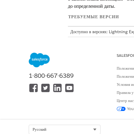
до определенной даты.
ТРЕБУЕМЫЕ ВЕРСИИ
Доступно в версиях: Lightning E
Доступно в версиях:
Просмотр дос
SALESFO
Для создания обещания оплаты:
Положени
1-800-667-6389
Положение
Действие «Создать обещание за
Условия и
Запишите сведения о плане опл
Правила у
Создайте расписания оплаты на
Центр нас
Отправьте клиенту электронное
You
В средстве запуска приложений 
Чтобы запустить страницу свед
Чтобы запустить действие, вып
Select Org
Русский
На странице сведений о зап