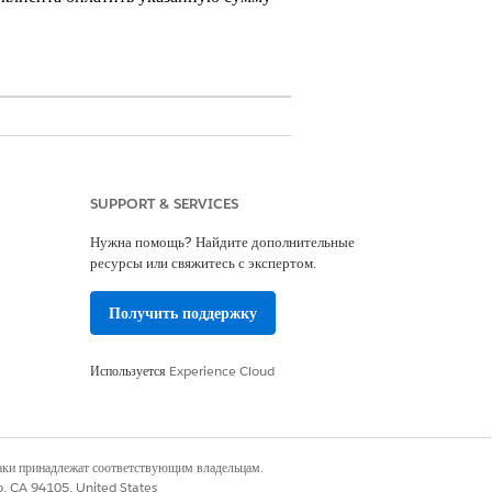
SUPPORT & SERVICES
Нужна помощь? Найдите дополнительные
осстановлению
ресурсы или свяжитесь с экспертом.
, который помогает вам:
Получить поддержку
Используется
Experience Cloud
план коллекции.
наки принадлежат соответствующим владельцам.
е для оплаты
».
co, CA 94105, United States