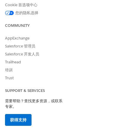
后单击
新建承诺付款
。
Cookie 首选项中心
指定还款详细信息。
您的隐私选择
选择客户是否想要一次或多次偿还逾期金额。
如果客户选择分期付款，请输入客户打算偿还的付款金额，
COMMUNITY
以及分期付款的金额和付款日期。
选择付款来源，然后单击
下一步
。
AppExchange
查看承诺付款详细信息的摘要，然后单击
完成
。
Salesforce 管理员
根据客户的分期付款首选项，创建付款计划和单个付款计划项目。
Salesforce 开发人员
您可以在收款计划记录详细信息页面的“承诺付款”选项卡中查看捕
Trailhead
获的详细信息。
培训
Trust
本文章是否解决您的问题？
SUPPORT & SERVICES
请与我们共享您的想法，以便我们进行改进！
需要帮助？查找更多资源，或联系
是
否
专家。
获得支持