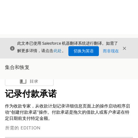
此文本已使用 Salesforce 机器翻译系统进行翻译。如需了
关闭
关闭
关闭
解更多详情，请点击
此处
。
切换为英语
而非现在
集合和恢复
目录
显示目录
记录付款承诺
作为收款专家，从收款计划记录详细信息页面上的操作启动程序启
动“创建付款承诺”操作。付款承诺是拖欠的借款人或客户承诺在特
定日期前支付特定金额。
所需的 EDITION