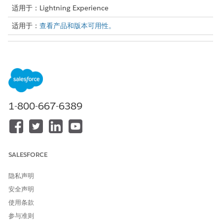
适用于：Lightning Experience
适用于：
查看产品和版本可用性。
所需用户权限
要创建付款承诺：
收款和恢复专家
“创建付款承诺”操作会触发“创建付款承诺”预构建流，这将帮助您：
记录付款计划详细信息，例如分期付款次数、分期付款金额和付
1-800-667-6389
款日期。
根据捕获的分期付款详细信息创建付款计划。
向客户发送一封关于承诺付款承诺确认的电子邮件。
从应用程序启动程序中，查找并选择
集合
。
SALESFORCE
要启动收款计划记录详细信息页面，请从收款计划部分单击收款
计划。
隐私声明
要启动操作，请执行以下步骤之一：
安全声明
在收款计划记录详细信息页面上，从操作启动程序中，单击
创建付款承诺
。
使用条款
在收款计划记录详细信息页面上，单击
承诺付款
选项卡，然
参与准则