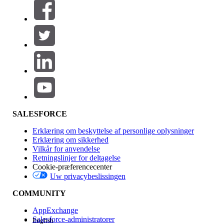
Filtre (0)
VÆLG FILTRE
Tilføj
Produktområde
Funktionspåvirkning
SALESFORCE
Erklæring om beskyttelse af personlige oplysninger
Erklæring om sikkerhed
Vilkår for anvendelse
Retningslinjer for deltagelse
Cookie-præferencecenter
Uw privacybeslissingen
Version
COMMUNITY
AppExchange
Salesforce-administratorer
English