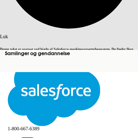
Søg
Luk
Denne tekst er oversat ved hjælp af Salesforce-maskinoversættelsessystem. Du finder flere
Samlinger og gendannelse
Skift til engelsk
Ikke nu
detaljer
her
.
Luk
Luk
1-800-667-6389