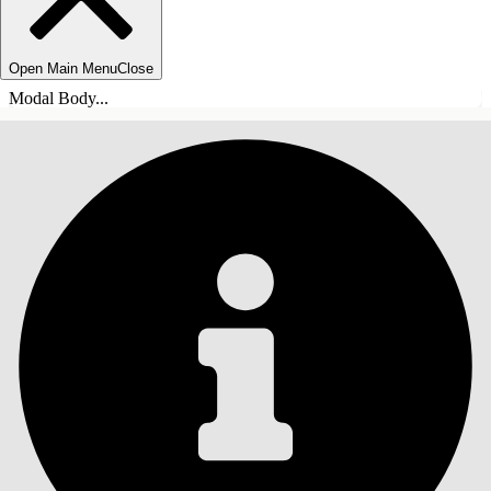
Open Main Menu
Close
Modal Body...
INDHOLD
Søg
Vis indholdsfortegnelse
Indhold