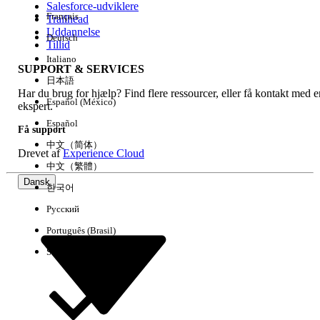
Salesforce-udviklere
Français
Trailhead
Experience
Uddannelse
Deutsch
Tillid
Italiano
SUPPORT & SERVICES
日本語
Har du brug for hjælp? Find flere ressourcer, eller få kontakt med e
Ryd alle
Udført
Español (México)
ekspert.
Español
Få support
中文（简体）
Drevet af
Experience Cloud
中文（繁體）
Dansk
한국어
Русский
Português (Brasil)
Suomi
Ingen resultater