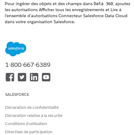
Pour ingérer des objets et des champs dans
, ajoutez
Data 360
les autorisations Afficher tous les enregistrements et Lire à
l'ensemble d'autorisations Connecteur Salesforce Data Cloud
dans votre organisation Salesforce.
ÉDITIONS REQUISES
Disponible avec : Lightning Experience
Disponible avec :
Afficher la disponibilité des produits et
des éditions.
1-800-667-6389
AUTORISATIONS UTILISATEUR REQUISES
Pour configurer les
Administrateur Data Cloud
autorisations Data Cloud
SALESFORCE
Salesforce Connector :
Déclaration de confidentialité
Dans Configuration, saisissez
Ensembles
Déclaration relative à la sécurité
d'autorisations
dans la case Recherche rapide, puis
sélectionnez
Ensembles d'autorisations
.
Conditions d’utilisation
Sélectionnez l'ensemble d'autorisations Data Cloud
Directives de participation
Salesforce Connector.