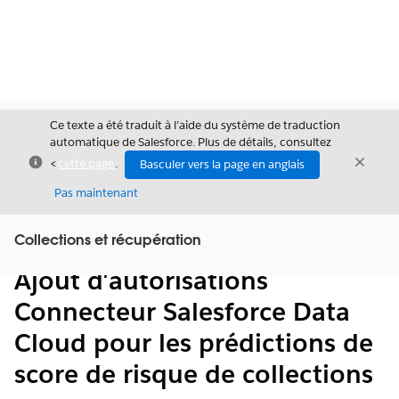
Ce texte a été traduit à l’aide du système de traduction
automatique de Salesforce. Plus de détails, consultez
Fermer
Ferme
<
cette page
.
Basculer vers la page en anglais
Fermer
Pas maintenant
Table des
Collections et récupération
Afficher la table des matières
matières
Ajout d'autorisations
Connecteur Salesforce Data
Cloud pour les prédictions de
score de risque de collections