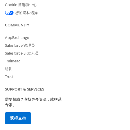
Cookie 首选项中心
对象名
您的隐私选择
客户
COMMUNITY
联系人
收款计划
AppExchange
Salesforce 管理员
收款计划项目
Salesforce 开发人员
收款计划原因
Trailhead
财务客户
培训
Trust
财务客户当事人
SUPPORT & SERVICES
当事人财务资产
需要帮助？查找更多资源，或联系
财务客户余额
专家。
要在 Data Cloud Salesforce 连接器权限集中启用设置和管理
获得支持
集合以及管理金融服务标准对象系统权限，请执行以下步骤：
从“设置”中，在快速查找框中，输入
，并选择
权限
权限集