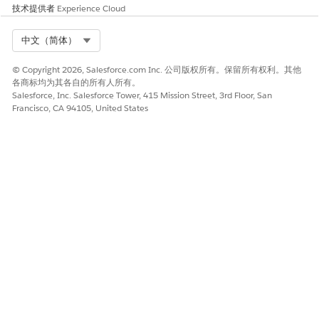
集
。
技术提供者
Experience Cloud
选择 Data Cloud Salesforce 连接器权限集。
Data Cloud Salesforce 连接器权限集仅在您将组织连接到
Select Org
中文（简体）
后可用。对于最近未更新的已部署组织，权限集
Data 360
列为 Salesforce CDP Salesforce 连接器集成、Customer
© Copyright 2026, Salesforce.com Inc. 公司版权所有。保留所有权利。其他
Data Platform Salesforce 连接器集成或 Customer 360
各商标均为其各自的所有人所有。
Audiences Salesforce 连接器集成。
Salesforce, Inc. Salesforce Tower, 415 Mission Street, 3rd Floor, San
从应用程序中，选择
系统权限
。
Francisco, CA 94105, United States
启用设置和管理集合以及管理金融服务标准对象系统权限。
本文章是否解决您的问题？
请与我们共享您的想法，以便我们进行改进！
是
否