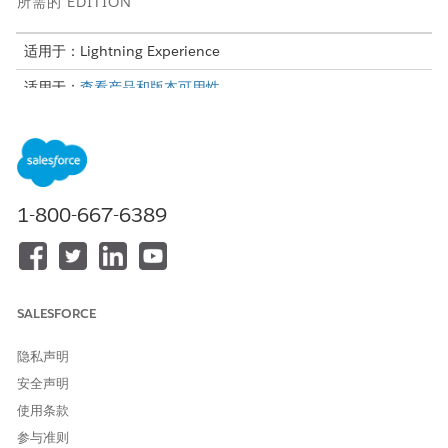
所需的 EDITION
适用于：Lightning Experience
适用于：
查看产品和版本可用性。
所需用户权限
配置 Data Cloud Salesforce
Data Cloud 管理员
连接器权限：
1-800-667-6389
从“设置”中，在快速查找框中，输入
，并选择
权限集
。
权限集
选择 Data Cloud Salesforce 连接器权限集。
Data Cloud Salesforce 连接器权限集仅在您将组织连接到
后可用。对于最近未更新的已部署组织，权限集列为
Data 360
SALESFORCE
Salesforce CDP Salesforce 连接器集成、Customer Data
Platform Salesforce 连接器集成或 Customer 360 Audiences
隐私声明
Salesforce 连接器集成。
在应用程序中，选择
对象设置
。
安全声明
选择要接收到
中的对象。
Data 360
使用条款
要更改对象权限，单击
编辑
。
参与准则
为这些对象启用读取和查看所有记录权限。