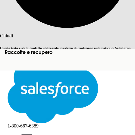
Cerca
Chiudi
Questo testo è stato tradotto utilizzando il sistema di traduzione automatica di Salesforce.
Raccolte e recupero
Passa all'inglese
Non ora
Ulteriori dettagli sono disponibili
qui
.
Chiudi
Chiudi
1-800-667-6389