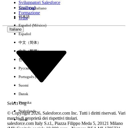
Sviluppatori Salesforce
Trailhead
Select Org
Italiano
Esperienza
Formazione
日本語
Trust
Español (México)
Italiano
Español
Cancella tutto
Chiudi
中文（简体）
中文（繁體）
한국어
Русский
Português (Brasil)
Suomi
Dansk
Svenska
Select Org
Nederlands
© Copyright 2026, Salesforce.com Inc. Tutti i diritti riservati. Vari
marchi di proprietà dei rispettivi titolari.
Norsk
salesforce.com Italy S.r.l., Piazza Filippo Meda 5, 20121 Milano
Nessun risultato