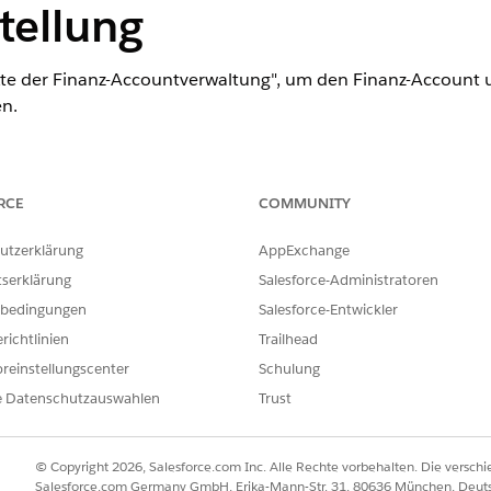
tellung
kte der Finanz-Accountverwaltung", um den Finanz-Account 
n.
ence
RCE
COMMUNITY
odukt- und Editionsverfügbarkeit an.
utzerklärung
AppExchange
tserklärung
Salesforce-Administratoren
ERFORDERLICHE BENUTZERBERECHTIGUNGEN
bedingungen
Salesforce-Entwickler
n der Finanz-Accountverwaltung:
Industry Service Excellen
richtlinien
Trailhead
UND
reinstellungscenter
Schulung
e Datenschutzauswahlen
Trust
OmniStudio-Benutzer
UND
© Copyright 2026, Salesforce.com Inc. Alle Rechte vorbehalten. Die versch
Salesforce.com Germany GmbH, Erika-Mann-Str. 31, 80636 München, Deut
Financial Services Cloud