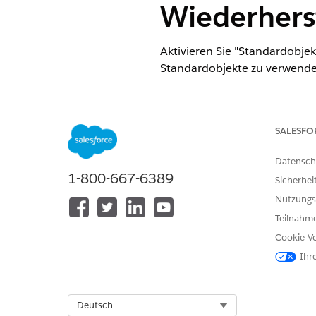
Wiederhers
Aktivieren Sie "Standardobje
Standardobjekte zu verwende
ERFORDERLICHE EDITIONEN
Verfügbarkeit: Lightning Experi
SALESFO
Verfügbarkeit:
Zeigen Sie die Pr
Datensch
1-800-667-6389
Sicherhei
Nutzungs
Aktivieren von Standardobjekte
Teilnahme
Cookie-Vo
Ihr
Select Org
Deutsch