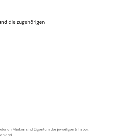
und die zugehörigen
ce ODER Industry Sales Excellence
iedenen Marken sind Eigentum der jeweiligen Inhaber.
schland
-Erweiterung ODER FSC-Grundlage