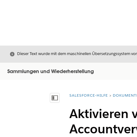
Schließen
Dieser Text wurde mit dem maschinellen Übersetzungssystem von S
Sammlungen und Wiederherstellung
SALESFORCE-HILFE
DOKUMENT
Sie befinden sich hier:
Inhalt anzeigen
Aktivieren 
Accountver