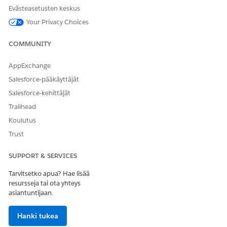
Etsi ja avaa Määritykset-valikosta
Financial Account Settings
ja
Evästeasetusten keskus
ota Financial Account Management -vakio-objektit käyttöön.
Your Privacy Choices
COMMUNITY
RATKAISIKO TÄMÄ ARTIKKELI ONGELMASI?
AppExchange
Anna palautetta, jotta voimme kehittyä!
Salesforce-pääkäyttäjät
Kyllä
Ei
Salesforce-kehittäjät
Trailhead
Koulutus
Trust
SUPPORT & SERVICES
Tarvitsetko apua? Hae lisää
resursseja tai ota yhteys
asiantuntijaan.
Hanki tukea