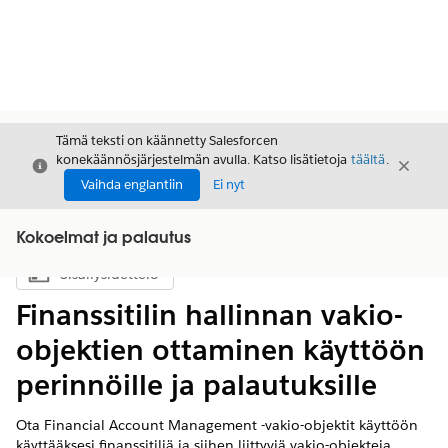
Tämä teksti on käännetty Salesforcen
konekäännösjärjestelmän avulla. Katso lisätietoja
täältä
.
Sulje
Sulje
Sulje
Vaihda englantiin
Ei nyt
Kokoelmat ja palautus
Sisällysluettelo
Näytä sisällysluettelo
Finanssitilin hallinnan vakio-
objektien ottaminen käyttöön
perinnöille ja palautuksille
Ota Financial Account Management -vakio-objektit käyttöön
käyttääksesi finanssitiliä ja siihen liittyviä vakio-objekteja.