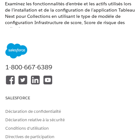
Examinez les fonctionnalités d'entrée et les actifs utilisés lors
de l'installation et de la configuration de l'application Tableau
Next pour Collections en utilisant le type de modèle de
configuration Infrastructure de score, Score de risque des
collections.
ÉDITIONS REQUISES
Disponible avec : Lightning Experience
Disponible avec :
Afficher la disponibilité des produits et
1-800-667-6389
des éditions.
Fonctionnalités d'entrée
La configuration du modèle Collections Risk Scoring inclut
SALESFORCE
une série de champs prédéfinis que vous pouvez sélectionner
en tant que fonctionnalités d'entrée pour l'entraînement et le
Déclaration de confidentialité
score du modèle d'IA prédictive.
Déclaration relative à la sécurité
ÉTIQUETTE DE LA
DESCRIPTION
Conditions d’utilisation
FONCTIONNALITÉ D'ENTRÉE
Directives de participation