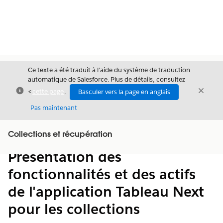
Ce texte a été traduit à l’aide du système de traduction
automatique de Salesforce. Plus de détails, consultez
Fermer
Ferme
<
cette page
.
Basculer vers la page en anglais
Fermer
Pas maintenant
Table des
Collections et récupération
Afficher la table des matières
matières
Présentation des
fonctionnalités et des actifs
de l'application Tableau Next
pour les collections