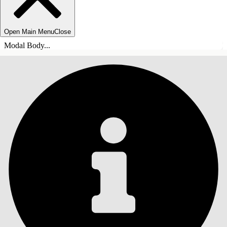
Open Main Menu
Close
Modal Body...
목차
검색