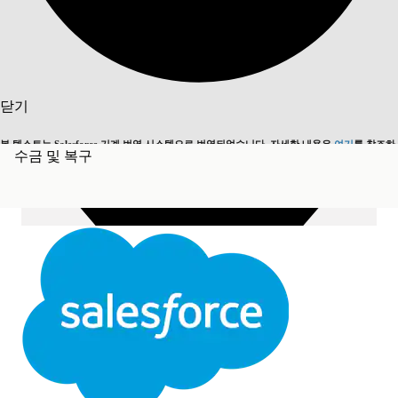
목차 표시
목차
검색
닫기
본 텍스트는 Salesforce 기계 번역 시스템으로 번역되었습니다. 자세한 내용은
여기
를 참조하
수금 및 복구
영어로 전환
지금 안 함
세요.
닫기
닫기