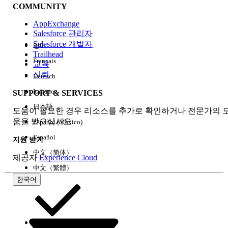
COMMUNITY
AppExchange
Salesforce 관리자
Salesforce 개발자
영어
경험
Trailhead
Français
교육
신뢰
Deutsch
Italiano
SUPPORT & SERVICES
모두 지우기
완료
日本語
도움이 필요한 경우 리소스를 추가로 확인하거나 전문가의 
움을 받으십시오.
Español (México)
Español
지원 받기
中文（简体）
제공자
Experience Cloud
中文（繁體）
한국어