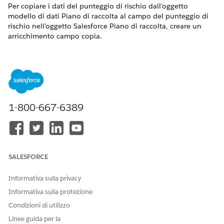
Per copiare i dati del punteggio di rischio dall'oggetto
modello di dati Piano di raccolta al campo del punteggio di
rischio nell'oggetto Salesforce Piano di raccolta, creare un
arricchimento campo copia.
VERSIONI (EDITION) RICHIESTE
Disponibile nelle versioni: Lightning Experience
Disponibile in:
Visualizzare la disponibilità dei prodotti e
delle versioni.
1-800-667-6389
AUTORIZZAZIONI UTENTE RICHIESTE
Per visualizzare gli
Visualizza impostazione
arricchimenti in Imposta:
SALESFORCE
Per creare o aggiornare gli
Personalizza applicazione E
Informativa sulla privacy
arricchimenti:
Utente Data Cloud E Accesso
in scrittura per l'azione dati
Informativa sulla protezione
E Accesso in scrittura per la
Condizioni di utilizzo
definizione spazio dati
Linee guida per la