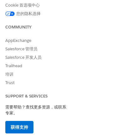
Cookie 首选项中心
时创建的
对象的名称。此对象的命名格式为：
Data 360
<AppName> 风险得分。例如，如果您将应用程序命名为集
您的隐私选择
合，则数据模型对象名称是集合 RiskScore。
目标对象：收款计划
COMMUNITY
复制字段：风险分数
Data 360
AppExchange
请确保在为集合风险得分数据创建复制字段丰富后开始同步操作。
Salesforce 管理员
Salesforce 开发人员
Trailhead
本文章是否解决您的问题？
培训
请与我们共享您的想法，以便我们进行改进！
Trust
是
否
SUPPORT & SERVICES
需要帮助？查找更多资源，或联系
专家。
获得支持