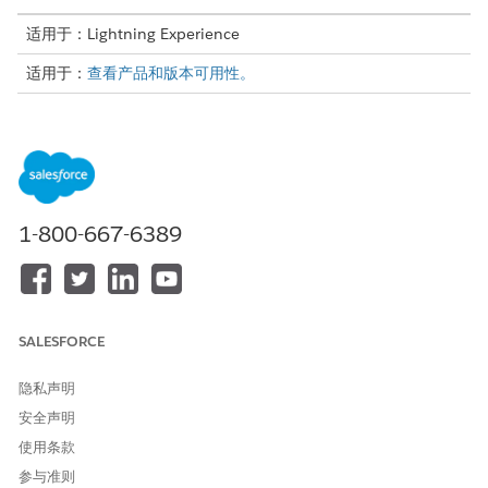
适用于：Lightning Experience
适用于：
查看产品和版本可用性。
所需用户权限
要在“设置”中查看丰富：
查看设置
要创建或更新丰富：
自定义应用程序、Data Cloud
用户、对数据操作的写入访问
1-800-667-6389
权限、对数据空间定义的写入
访问权限
如果您启用了增强安全数据空
间，您还需要权限自定义数据
SALESFORCE
空间范围上的数据操作。
隐私声明
创建
复制字段丰富
，以将风险分数从收集计划数据模型
Data 360
对象复制到贵组织中收集计划对象的风险分数字段。创建复制字段
安全声明
丰富时，请确保您选择了这些选项：
使用条款
数据空间：您之前创建的自定义数据空间。
参与准则
对象：指定 Tableau Next 应用程序安装期间在运行
Data 360