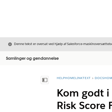
Luk
Denne tekst er oversat ved hjælp af Salesforce-maskinoversættelse
Samlinger og gendannelse
HELPHOMELINKTEXT
DOCSHOM
breadcrumbDescription
Vis indholdsfortegnelse
Kom godt 
Risk Score 