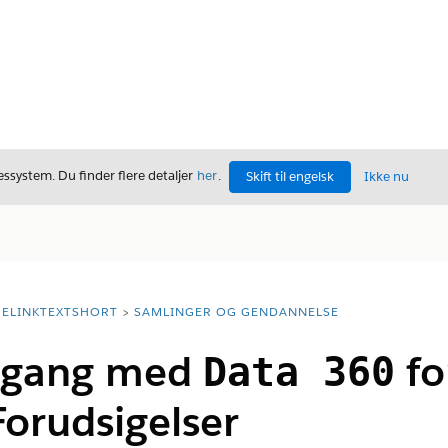
ssystem. Du finder flere detaljer
her
.
Skift til engelsk
Ikke nu
ELINKTEXTSHORT
SAMLINGER OG GENDANNELSE
i gang med
fo
Data 360
Forudsigelser