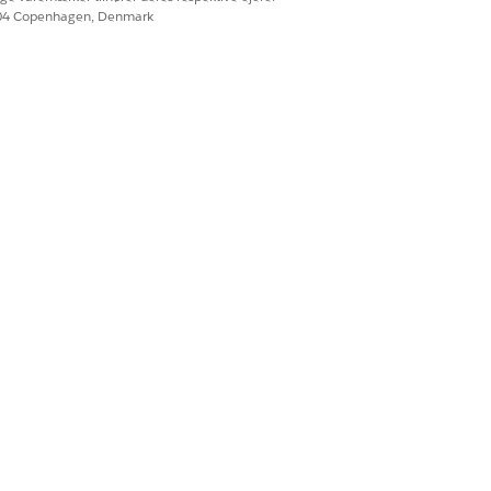
604 Copenhagen, Denmark
ngsdata, kan knyttes til det.
r afdelingsdata og tjenester, skal du
-objekter til
a 360
Ja
Nej