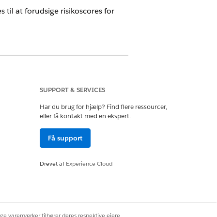
til at forudsige risikoscores for
SUPPORT & SERVICES
Har du brug for hjælp? Find flere ressourcer,
eller få kontakt med en ekspert.
l
Få support
adelsessæt
Drevet af
Experience Cloud
tion. Men hvis automatisk klargøring ikke
manuelt aktivere den.
kan
ige varemærker tilhører deres respektive ejere.
Data 360