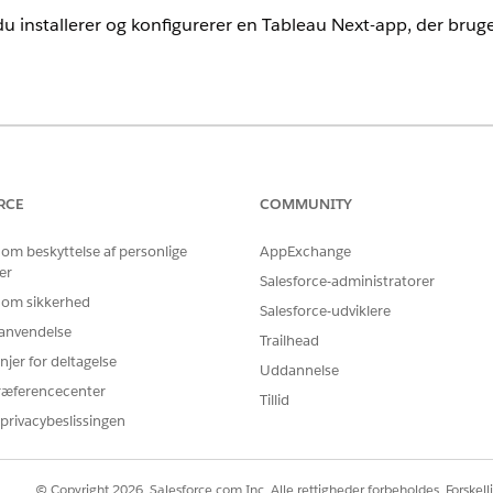
 installerer og konfigurerer en Tableau Next-app, der bruges 
nce
ersionstilgængelighed.
RCE
COMMUNITY
BRUGERTILLADELSER PÅKRÆVET
 om beskyttelse af personlige
AppExchange
er
ætning af
:
Data 360
Systemadministratorprofi
Salesforce-administratorer
 om sikkerhed
Salesforce-udviklere
ELLER
r anvendelse
Trailhead
Data Cloud Architect-till
njer for deltagelse
Uddannelse
ræferencecenter
 dataområde:
Data Cloud-administrator
Tillid
privacybeslissingen
k, så snart der føjes en
-licens til din Salesforce-organisa
Data 360
arbejder i en Developer Edition eller sandbox-organisation, skal du 
© Copyright 2026, Salesforce.com Inc. Alle rettigheder forbeholdes. Forskell