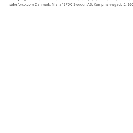
salesforce.com Danmark, filial af SFDC Sweden AB. Kampmannsgade 2, 1
isterende Salesforce-organisation.
e
, så alle relevante
-objekter, der er relateret til risikoscori
Data 360
aområde er valgfrit. Hvis du ønsker at adskille dit brand, område elle
e. Hvis du ikke opretter et tilpasset dataområde, tilknyttes alle
Dat
BLEM?
 os!