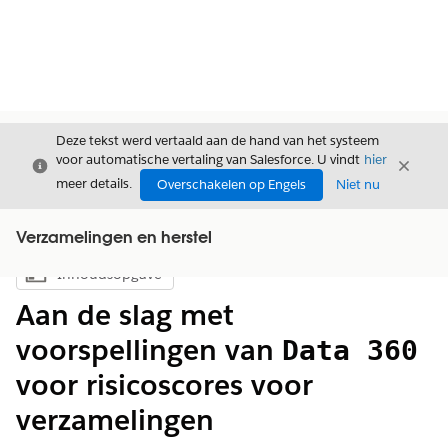
Deze tekst werd vertaald aan de hand van het systeem
voor automatische vertaling van Salesforce. U vindt
hier
Sluiten
Sluite
Sluiten
meer details.
Overschakelen op Engels
Niet nu
Verzamelingen en herstel
Inhoudsopgave
Inhoudsopgave weergeven
Aan de slag met
voorspellingen van
Data 360
voor risicoscores voor
verzamelingen