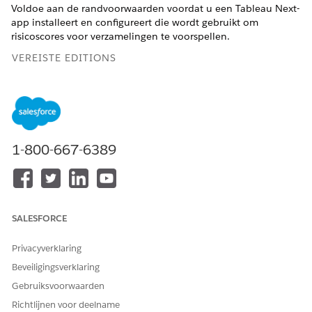
Voldoe aan de randvoorwaarden voordat u een Tableau Next-
app installeert en configureert die wordt gebruikt om
risicoscores voor verzamelingen te voorspellen.
VEREISTE EDITIONS
Beschikbaar in: Lightning Experience
Beschikbaar in:
Bekijk beschikbaarheid van product en
edition.
1-800-667-6389
VEREISTE GEBRUIKERSMACHTIGINGEN
Toegang tot Set-up
van
Profiel Systeembeheerder
:
Data 360
OR
SALESFORCE
Machtigingenset Data Cloud
Architect
Privacyverklaring
Beveiligingsverklaring
Een aangepaste
Data Cloud-beheerder
gegevensruimte maken:
Gebruiksvoorwaarden
Richtlijnen voor deelname
Schakel
in.
Data 360