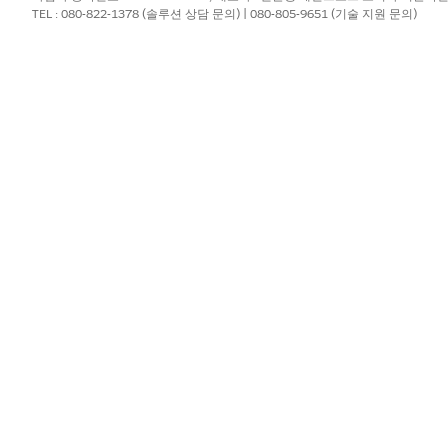
터가 있는 경우 해당 데이터를
CRM Salesforce 조직 연결 설정
으로 가져올
TEL : 080-822-1378 (솔루션 상담 문의) | 080-805-9651 (기술 지원 문의)
?