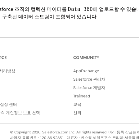
sforce 조직의 컬렉션 데이터를
에 업로드할 수 있습
Data 360
전 구축된 데이터 스트림이 포함되어 있습니다.
기.
RCE
COMMUNITY
필요한 사용자 권한
 처리방침
AppExchange
Salesforce 관리자
Data Cloud 관리자
Salesforce 개발자
 스트림을 만듭니다.
Trailhead
loud
를 찾아서 선택합니다.
 설정 센터
교육
 만들기
를 클릭합니다.
CRM
을 선택하고
다음
을 클릭합니다.
의 개인정보 보호 선택
신뢰
컬렉션 번들
을 선택합니다.
음
을 클릭합니다.
© Copyright 2026, Salesforce.com Inc. All rights reserved. 여러 등
사업자 등록번호 : 120-86-92851 , 대표자 : 벤슨웡 세일즈포스 코리아 서울특