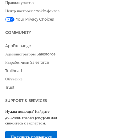
Правила участия
При наличии данных в
в других организациях, их
Data 360
можно импортировать,
настроив подключение организации
Центр настроек cookie-файлов
CRM Salesforce.
Your Privacy Choices
COMMUNITY
ЭТА СТАТЬЯ РЕШИЛА ВАШУ ПРОБЛЕМУ?
AppExchange
Оставьте свой отзыв, чтобы мы могли стать лучше!
Администраторы Salesforce
Да
Нет
Разработчики Salesforce
Trailhead
Обучение
Trust
SUPPORT & SERVICES
Нужна помощь? Найдите
дополнительные ресурсы или
свяжитесь с экспертом.
Получить поддержку