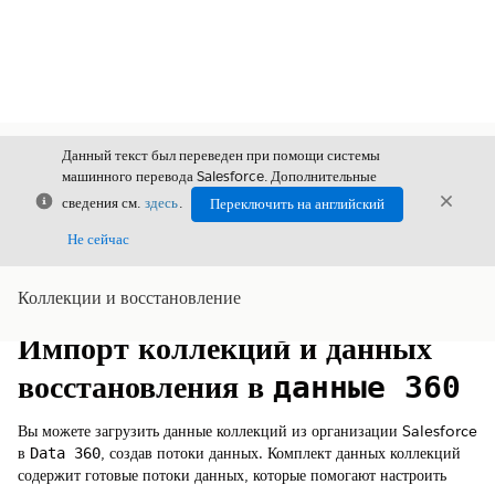
Данный текст был переведен при помощи системы
машинного перевода Salesforce. Дополнительные
Закрыть
Закры
сведения см.
здесь
.
Переключить на английский
Закрыт
Не сейчас
Коллекции и восстановление
Содержание
Показать содержание
Импорт коллекций и данных
восстановления в
данные 360
Вы можете загрузить данные коллекций из организации Salesforce
в
, создав потоки данных. Комплект данных коллекций
Data 360
содержит готовые потоки данных, которые помогают настроить