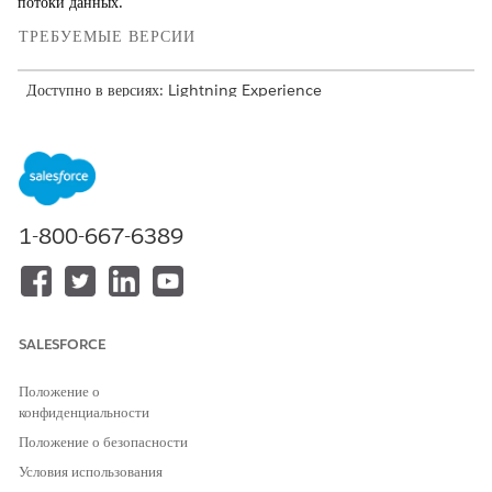
потоки данных.
ТРЕБУЕМЫЕ ВЕРСИИ
Доступно в версиях: Lightning Experience
Доступно в версиях:
Просмотр доступности продукта и выпуска.
ТРЕБУЕМЫЕ ПОЛНОМОЧИЯ ПОЛЬЗОВАТЕЛЯ
Для создания потоков данных:
Администратор Data Cloud
1-800-667-6389
Создайте поток данных посредством пакета коллекций.
В средстве запуска приложений найдите и откройте «
Data
Cloud
».
Во вкладке «Потоки данных» нажмите
«Создать»
.
SALESFORCE
Выберите
Salesforce CRM
в качестве связанного источника
и нажмите «
Далее
».
Положение о
В разделе «Стандартные пакеты данных» выберите «
Пакет
конфиденциальности
коллекций
».
Положение о безопасности
Просмотрите поля данных и нажмите «
Далее
».
Нажмите кнопку
«Развернуть»
.
Условия использования