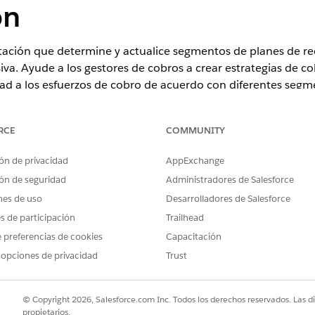
ón
ación que determine y actualice segmentos de planes de rec
va. Ayude a los gestores de cobros a crear estrategias de co
idad a los esfuerzos de cobro de acuerdo con diferentes segm
RCE
COMMUNITY
ence
ón de privacidad
AppExchange
lidad de productos y ediciones.
ón de seguridad
Administradores de Salesforce
nes de uso
Desarrolladores de Salesforce
PERMISOS DE USUARIO NECESARIOS
es de participación
Trailhead
 eventos con capacidad de acción:
Diseñador de orquestació
 preferencias de cookies
Capacitación
acción
 opciones de privacidad
Trust
Y
Tiempo de ejecución de o
© Copyright 2026, Salesforce.com Inc. Todos los derechos reservados. Las d
propietarios.
capacidad de acción