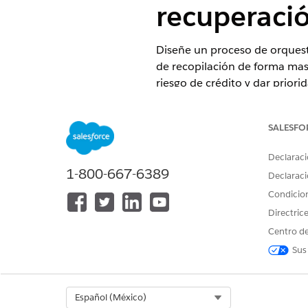
recuperaci
Diseñe un proceso de orquest
de recopilación de forma masi
riesgo de crédito y dar prior
EDICIONES NECESARIAS
SALESFO
Disponible en: Lightning Experi
Declaraci
Disponible en:
Vea la disponibi
1-800-667-6389
Declaraci
Condicio
Directric
Para crear una orquestación de
Centro de
Sus
Select Org
Español (México)