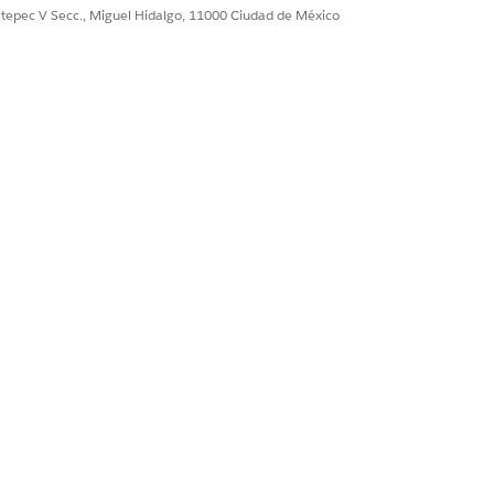
ultepec V Secc., Miguel Hidalgo, 11000 Ciudad de México
de acción.
on capacidad de acción. Especifique
 capacidad de acción. Especifique un
 creó en el paso anterior.
rmente. Consulte
Duplicar y personalizar
icar y personalizar la definición de
ar la definición de contexto