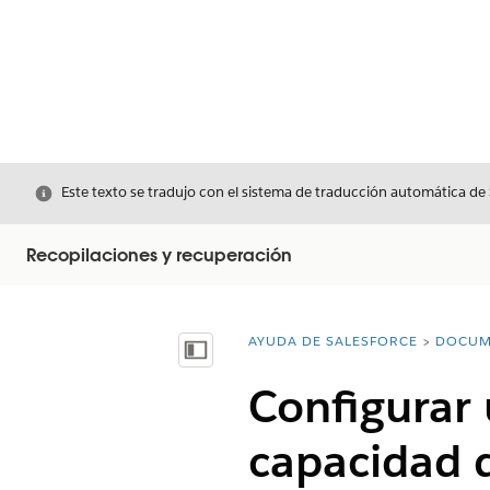
Cerrar
Este texto se tradujo con el sistema de traducción automática de
Recopilaciones y recuperación
AYUDA DE SALESFORCE
DOCUM
Usted está aquí:
Mostrar índice de materias
Configurar
capacidad d