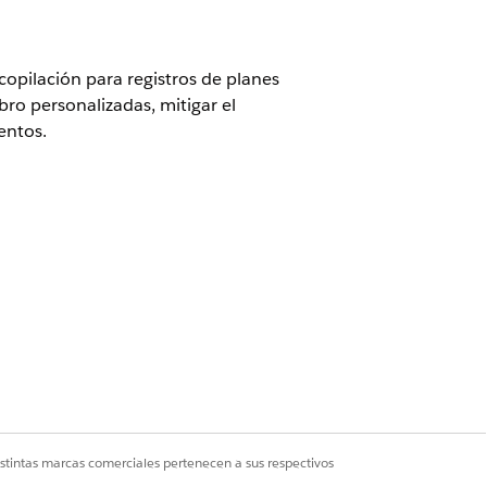
opilación para registros de planes
bro personalizadas, mitigar el
entos.
n de eventos con capacidad de
rquestación de eventos con
istintas marcas comerciales pertenecen a sus respectivos