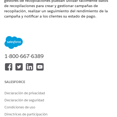
gestores de recopilaciones puedan utilizar fácilmente datos
de recopilaciones para crear y gestionar campañas de
recopilación, realizar un seguimiento del rendimiento de la
campaña y notificar a los clientes su estado de pago.
EDICIONES NECESARIAS
Disponible en: Lightning Experience
Disponible en:
Ver disponibilidad de producto y edición.
1-800-667-6389
PERMISOS DE USUARIO NECESARIOS
Para crear transmisiones de
Administrador de Data
datos, conjuntos de reglas
Cloud
de resolución de identidad,
Gráficos de datos y
SALESFORCE
segmentos:
Declaración de privacidad
Para crear y gestionar
Administrador de Data
Declaración de seguridad
campañas de recopilación:
Cloud
Condiciones de uso
Y
Directrices de participación