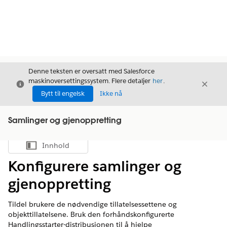
Denne teksten er oversatt med Salesforce
maskinoversettingssystem. Flere detaljer
her
.
Avslutt
Avslut
Avslutt
Bytt til engelsk
Ikke nå
Samlinger og gjenoppretting
Innhold
Vis innholdsfortegnelse
Konfigurere samlinger og
gjenoppretting
Tildel brukere de nødvendige tillatelsessettene og
objekttillatelsene. Bruk den forhåndskonfigurerte
Handlingsstarter-distribusjonen til å hjelpe