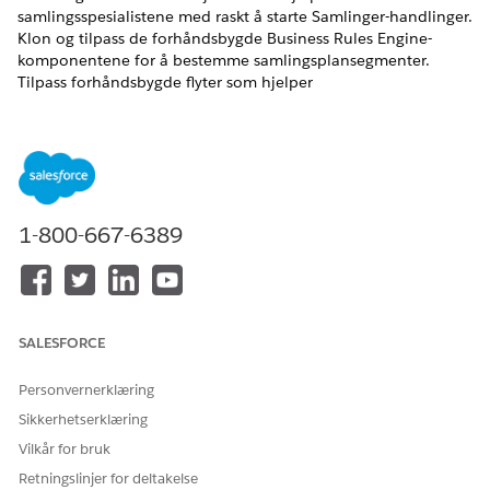
samlingsspesialistene med raskt å starte Samlinger-handlinger.
Klon og tilpass de forhåndsbygde Business Rules Engine-
komponentene for å bestemme samlingsplansegmenter.
Tilpass forhåndsbygde flyter som hjelper
samlingsspesialistene med å effektivisere samlingsaktiviteter.
Tilpass forhåndsbygde flyter som automatiserer opprettelse
og avslutning av saker. Opprett en handlingslistedefinisjon
ved å bruke Samlingsplan og relaterte objekter, og hjelp
samlingsansvarlige med å opprette prioritert lister over
samlingsplanposter og tildele dem til samlingsspesialister.
1-800-667-6389
Konfigurer MuleSoft-integrering for å sende en forespørsel om
direkte betaling.
NØDVENDIGE UTGAVER
SALESFORCE
Tilgjengelig i Lightning Experience
Tilgjengelig i
Se tilgjengelighet av produkter og versjoner.
Personvernerklæring
Sikkerhetserklæring
Viktige punkter om fakturering for samlinger og
Vilkår for bruk
gjenoppretting
Bruk av enkelte Samlinger og gjenoppretting-funksjoner
Retningslinjer for deltakelse