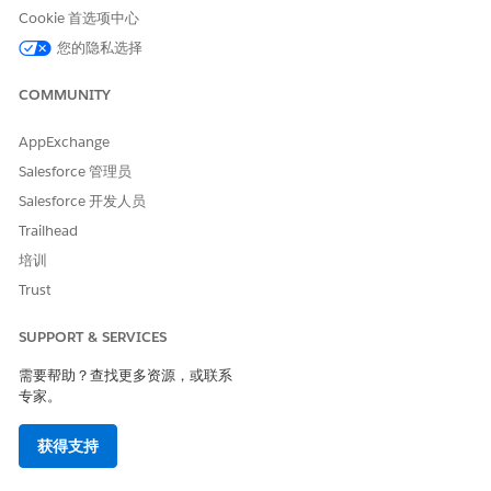
看与收款相关的关键事件。
Cookie 首选项中心
您的隐私选择
在收款计划页面上显示客户和联系人详细信息
启用“查看客户和联系人详细信息”设置，以便您的收款专家和收
COMMUNITY
款经理可以在单个统一视图中查看个人客户的客户和联系人信
息。
AppExchange
为个案源设置字段级安全性
Salesforce 管理员
授予收款专家对个案来源字段的读取和编辑访问权限，以便他们
Salesforce 开发人员
可以为收款计划创建个案。
Trailhead
将相关个案添加到收款计划
培训
收款计划详细信息页面上的“相关个案”选项卡帮助收款专家快速
查看与收款计划关联的个案。将个案相关列表添加到集合计划页
Trust
面布局。
SUPPORT & SERVICES
为收集和恢复设置个案管理
要自动创建和关闭收集计划的个案，请为个案源字段设置字段级
需要帮助？查找更多资源，或联系
安全性，创建决策矩阵，并自定义用于创建和关闭个案的预构建
专家。
流。
获得支持
设置基于规则的集合细分
启用业务规则引擎组件，并对其进行配置，以确定收款计划的分