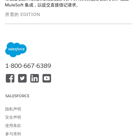
MuleSoft 集成，以提交直接借记请求。
所需的 EDITION
适用于：Lightning Experience
适用于：
查看产品和版本可用性。
收款和恢复的计费注意事项
使用某些“收款和恢复”功能会影响这些使用类型中用于计费的信
1-800-667-6389
用消耗。
分配集合和恢复的对象权限
要在 Salesforce 组织中设置和配置集合，请分配相关对象权
限。
SALESFORCE
为集合和恢复配置操作启动程序部署
使用集合的预配置操作启动程序部署，以帮助集合专家启动与集
隐私声明
合相关的操作。通过将组件添加到集合计划 Lightning 记录页
安全声明
面，使用户可以使用操作启动程序组件。
使用条款
启用收集和恢复的时间线
参与准则
配置交互式时间线，以便收款专家和收款经理可以在时间线上查