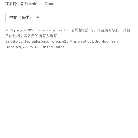
段。集合包含 DetermineCollectionPlanSegment，这是一个
技术提供者
Experience Cloud
预构建的事件编排程序，可帮助您批量确定和更新集合计划记录
的集合计划分段。预构建的事件编排程序引用了各种预构建的业
Select Org
中文（简体）
务规则引擎组件，例如上下文定义、决策矩阵和可操作的事件编
排表达式集。根据业务需求，复制并配置这些组件。
© Copyright 2026, Salesforce.com Inc. 公司版权所有。保留所有权利。其他
各商标均为其各自的所有人所有。
为集合和恢复设置可操作的细分
Salesforce, Inc. Salesforce Tower, 415 Mission Street, 3rd Floor, San
启用可操作细分，这将帮助您细分类似的客户简档，策划它们，
Francisco, CA 94105, United States
并设计及时和个性化的客户拓展计划。使用收集计划和相关对
象，创建可操作列表定义。收款经理可以使用这些列表定义来创
建收款计划的优先级列表，并更有效地计划收款活动。
设置承诺付款
自定义预构建流，帮助收款专家为借款人创建付款协议承诺。付
款承诺是拖欠的借款人或客户承诺在特定日期前支付特定金额。
为收款和恢复配置其他付款选项
设置 Salesforce Pay Now 并自定义预构建流，使收款专家能够
生成付款链接并将链接发送给借款人。
配置自动付款状态通知
自定义预构建流，以自动向客户发送付款状态电子邮件。要使用
此流，请确保您已在贵组织中设置
和 Marketing
Data 360