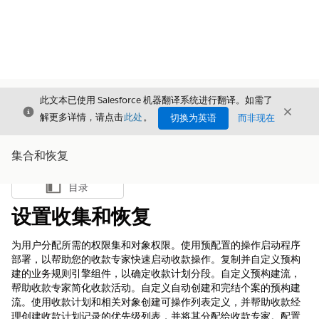
此文本已使用 Salesforce 机器翻译系统进行翻译。如需了
关闭
关闭
关闭
解更多详情，请点击
此处
。
切换为英语
而非现在
集合和恢复
目录
显示目录
设置收集和恢复
为用户分配所需的权限集和对象权限。使用预配置的操作启动程序
部署，以帮助您的收款专家快速启动收款操作。复制并自定义预构
建的业务规则引擎组件，以确定收款计划分段。自定义预构建流，
帮助收款专家简化收款活动。自定义自动创建和完结个案的预构建
流。使用收款计划和相关对象创建可操作列表定义，并帮助收款经
理创建收款计划记录的优先级列表，并将其分配给收款专家。配置