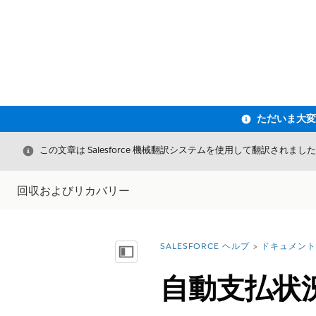
閉じる
この文章は Salesforce 機械翻訳システムを使用して翻訳されまし
回収およびリカバリー
SALESFORCE ヘルプ
ドキュメント
詳細情報:
目次を表示
自動支払状