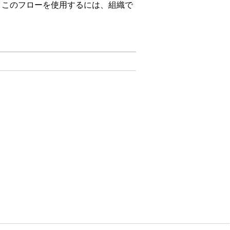
。このフローを使用するには、組織で
します。
を含めます。
はい
いいえ