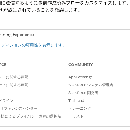
的に送信するように事前作成済みフローをカスタマイズします
 Cloud が設定されていることを確認します。
ng Experience
エディションの可用性を表示します。
が作成されたときに、支払状況を通知するメールを借主に自動的に送信
RCE
COMMUNITY
成済みフローのカスタマイズ
シーに関する声明
AppExchange
ラフトフローをカスタマイズして、支払の成功または失敗のメッセージ
ティに関する声明
Salesforce システム管理者
Salesforce 開発者
ドライン:
Trailhead
?
e プリファレンスセンター
トレーニング
客様によるプライバシー設定の選択肢
トラスト