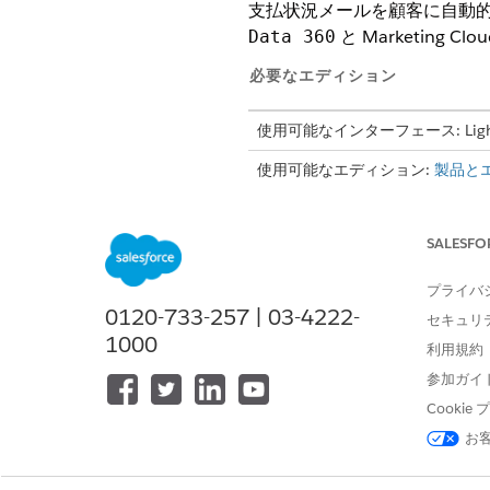
支払状況メールを顧客に自動
と Marketing
Data 360
必要なエディション
使用可能なインターフェース: Lightni
使用可能なエディション:
製品と
支払状況通知の有効化
支払トランザクションイベント
SALESFO
支払状況通知を送信する事前作
プライバ
支払状況通知の事前作成済みド
0120-733-257 | 03-4222-
セキュリ
1000
利用規約
参加ガイ
この記事で問題は解決されましたか
Cooki
ご意見をお待ちしております。
お