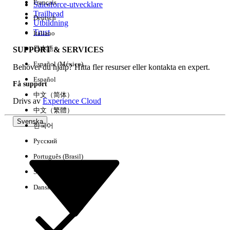
Français
Salesforce-utvecklare
Trailhead
Deutsch
Händelse
Utbildning
Trust
Italiano
日本語
SUPPORT & SERVICES
Español (México)
Behöver du hjälp? Hitta fler resurser eller kontakta en expert.
Rensa alla
Klart
Español
Få support
中文（简体）
Drivs av
Experience Cloud
中文（繁體）
Svenska
한국어
Русский
Português (Brasil)
Suomi
Dansk
Inga resultat