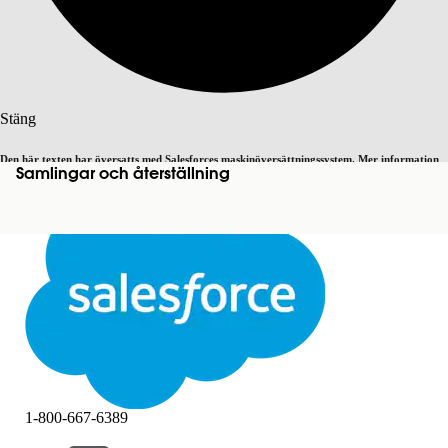
Sök
Stäng
Den här texten har översatts med Salesforces maskinöversättningssystem. Mer information
Samlingar och återställning
Byt till engelska
Inte nu
här
.
Stäng
Stäng
1-800-667-6389