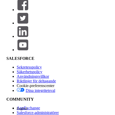
Filter (0)
VÄLJ FILTER
Lägg till
Produktområde
Funktionspåverkan
SALESFORCE
Sekretesspolicy
Säkerhetspolicy
Användningsvillkor
Riktlinjer för deltagande
Cookie-preferenscenter
Dina integritetsval
Version
COMMUNITY
AppExchange
English
Salesforce-administratörer