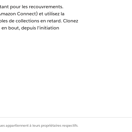
tant pour les recouvrements.
mazon Connect) et utilisez la
les de collections en retard. Clonez
en bout, depuis l'initiation
 intègre le centre de contact cloud
mbine téléphone, canaux numériques et
phoniques séparés et l'application
à jour l'adresse e-mail racine, activez
s de travail après la conversation.
ation
es appartiennent à leurs propriétaires respectifs.
ons, Pipelines de données et Segmentation