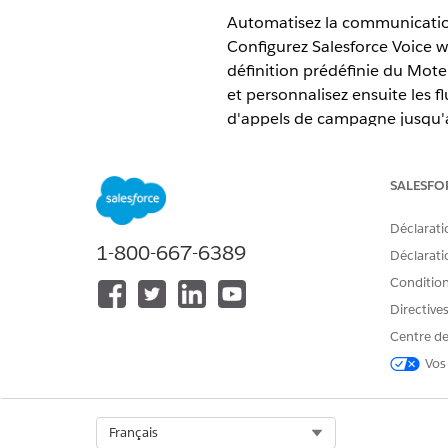
Automatisez la communication
Configurez Salesforce Voice 
définition prédéfinie du Mote
et personnalisez ensuite les f
d'appels de campagne jusqu'a
ÉDITIONS REQUISES
SALESFO
Disponible avec : Lightning Exp
Déclarati
Disponible avec :
Afficher la dis
1-800-667-6389
Déclaratio
Configuration de Salesforce
Conditions
Salesforce Voice with Amazon
Directive
d'Amazon directement à la Co
Centre de
données clients, et empêche 
Salesforce. Activez Salesforce
Vos
l'Assistant de configuration 
Activation des fonctionnalités
Select Org
Français
Pour configurer l'intégration