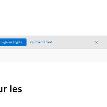
Ferme
a page en anglais
Pas maintenant
Fermer
r les