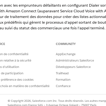
 avec les emprunteurs défaillants en configurant Dialer sor
with Amazon Connect (auparavant Service Cloud Voice with A
ur de traitement des données pour créer des listes actionnab
lux prédéfinis qui gèrent le processus d'appel sortant de bout 
u suivi du statut des commerciaux une fois l'appel terminé.
RCE
COMMUNITY
erience
on de confidentialité
AppExchange
ponibilité des produits et des éditions.
n relative à la sécurité
Administrateurs Salesforce
 Voice avec Amazon Connect
 d’utilisation
Développeurs Salesforce
 Connect (anciennement Service Cloud Voice with Amazon Connect)
s de participation
Trailhead
nsole Service Cloud. Cela crée un espace de travail unifié qui co
 préférence des cookies
Formation
les commerciaux de Collections de basculer entre des systèmes télé
 Voice avec Amazon Connect, configurez le centre de contact, mettez 
 choix en matière de confidentialité
Confiance
du service, configurez l'acheminement unifié Omni-Channel et le temp
 de configuration de Dialer sortant pour les collectes et la récupér
© Copyright 2026, Salesforce.com Inc. Tous droits réservés. Les autres marqu
 de Dialer sortant pour Collections, activez Dialer sortant Collecti
Salesforce.com France SAS – 3 Avenue Octave Gréard – 75007 Paris