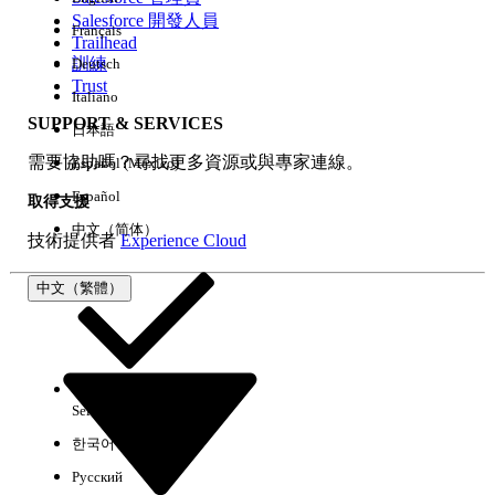
Salesforce 開發人員
Français
經驗
Trailhead
訓練
Deutsch
Trust
Italiano
SUPPORT & SERVICES
日本語
全部清除
完成
需要協助嗎？尋找更多資源或與專家連線。
Español (México)
Español
取得支援
中文（简体）
技術提供者
Experience Cloud
中文（繁體）
Select Org
中文（繁體）
한국어
Русский
沒有結果