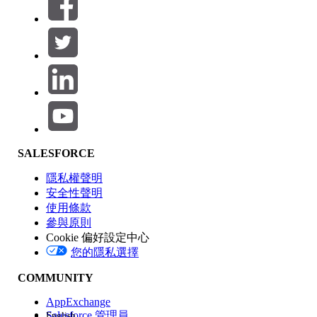
篩選器 (0)
選取篩選
新增
產品區域
SALESFORCE
功能影響
隱私權聲明
安全性聲明
使用條款
參與原則
Cookie 偏好設定中心
版本
您的隱私選擇
COMMUNITY
AppExchange
Salesforce 管理員
English