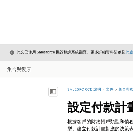
結束
此文已使用 Salesforce 機器翻譯系統翻譯。更多詳細資料請參見
此
集合與復原
SALESFORCE 說明
文件
集合與
您位於此處：
顯示目錄
設定付款計
根據客戶的財務帳戶類型和債務
型、建立付款計畫對應的決策表