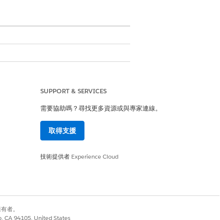
SUPPORT & SERVICES
需要協助嗎？尋找更多資源或與專家連線。
。若要協助進行此操作,請建立付款排程分
取得支援
技術提供者
Experience Cloud
立具有財務帳戶類型的 CSV 檔案,以對
別擁有者。
co, CA 94105, United States