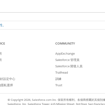
性。
ices Cloud 客戶。
RCE
COMMUNITY
開建立的決策表,請開啟「產業雲端通用決策表存取」元件。
明
AppExchange
型
明
Salesforce 管理員
足其付款承諾,請務必針對其財務帳戶類型和債務情況提供彈性的付款選項
理記錄,以及付款排程處理詳細資料記錄。
Salesforce 開發人員
Trailhead
。決策表可協助您根據客戶的財務帳戶類型和債務情況對應付款計畫類型。建
 偏好設定中心
訓練
CSV 檔案新增至決策表格。
的隱私選擇
Trust
式集範本建立運算式集
運算式集範本「付款計畫對應運算式集」。從此範本建立運算式集。
© Copyright 2026, Salesforce.com Inc. 保留所有權利。各個商標屬於其個
Salesforce, Inc. Salesforce Tower, 415 Mission Street, 3rd Floor, San Francis