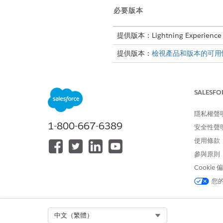
必要版本
提供版本：Lightning Experience
提供版本：
檢視產品和版本的可用
此功能僅適用於 Financial Serv
啟用集合的決策表格存取權
SALESFO
若要存取與「業務規則引擎」分
隱私權聲
定義建立付款計畫的付款計畫類
1-800-667-6389
安全性聲
若要協助客戶在財務困難期間滿
佈方法,以及對應的付款排程處
使用條款
參與原則
建立付款計畫對應的決策表格
使用預先定義的範本建立決策表
Cookie
應付款計畫類型詳細資料。將此 
您
從付款計畫對應的預先建立運算
「集合與復原」包含預先建立的
Select Org
中文（繁體）