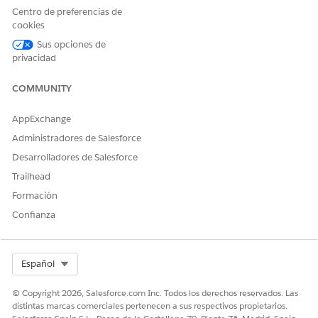
Industry Service Excellence
Centro de preferencias de
Y
cookies
Sus opciones de
Administrador de pagos
privacidad
Para cambiar la
Personalizar aplicación
configuración de la
COMMUNITY
experiencia digital:
AppExchange
Antes de crear un sitio de Experience Cloud para sus
Administradores de Salesforce
clientes,
active Experiencias digitales
.
Utilice el Asistente de configuración de Commerce para
Desarrolladores de Salesforce
configurar Pagar ahora
.
Trailhead
Asegúrese de tener las
licencias requeridas
antes de
Formación
continuar.
Confianza
¿RESOLVIÓ ESTE ARTÍCULO SU PROBLEMA?
Select Org
Español
¡Háganos saber cómo podemos mejorar!
© Copyright 2026, Salesforce.com Inc. Todos los derechos reservados. Las
Sí
No
distintas marcas comerciales pertenecen a sus respectivos propietarios.