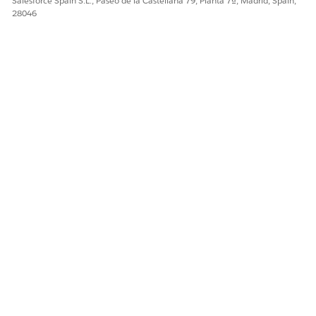
Salesforce Spain S.L., Paseo de la Castellana 79, Planta 7ª, Madrid, Spain,
28046