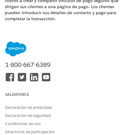
cobros a crear y compartir vínculos de pago seguros que
dirigen sus clientes a una página de pago. Los clientes
pueden introducir sus detalles de contacto y pago para
completar la transacción.
EDICIONES NECESARIAS
Disponible en: Lightning Experience
Disponible en:
Ver disponibilidad de producto y edición.
1-800-667-6389
PERMISOS DE USUARIO NECESARIOS
Para configurar Pagar ahora
Administrador de
utilizando el Asistente de
Recopilaciones y
configuración de
recuperación
Commerce:
SALESFORCE
Y
Declaración de privacidad
Ventas de FSC O Servicio de
Declaración de seguridad
FSC
Condiciones de uso
Y
Directrices de participación