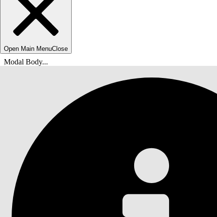
Open Main Menu
Close
Modal Body...
Du är här:
Salesforce-hjälp
Dokument
Samlingar och återställning