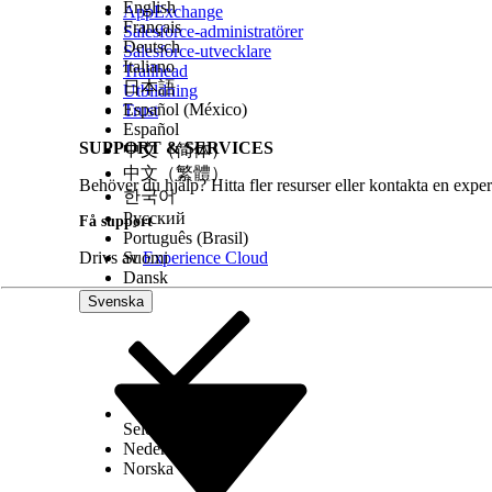
English
AppExchange
Français
Salesforce-administratörer
Deutsch
Salesforce-utvecklare
Italiano
Trailhead
日本語
Utbildning
Español (México)
Trust
Español
SUPPORT & SERVICES
中文（简体）
中文（繁體）
Behöver du hjälp? Hitta fler resurser eller kontakta en exper
한국어
Русский
Få support
Português (Brasil)
Drivs av
Suomi
Experience Cloud
Dansk
Svenska
Select Org
Svenska
Nederlands
Norska