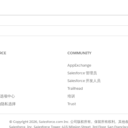
所需用户权限
RCE
COMMUNITY
置立即付款：
收款和恢复管理员
和
AppExchange
Salesforce 管理员
FSC 销售或 FSC 服务
Salesforce 开发人员
和
Trailhead
Industry Service Excellen
 首选项中心
培训
的隐私选择
Trust
和
付款管理员
© Copyright 2026, Salesforce.com Inc. 公司版权所有。保留所
Salesforce, Inc. Salesforce Tower, 415 Mission Street, 3rd Floor, San Francis