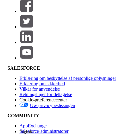
Filtre (0)
VÆLG FILTRE
Tilføj
Produktområde
Funktionspåvirkning
SALESFORCE
Erklæring om beskyttelse af personlige oplysninger
Erklæring om sikkerhed
Vilkår for anvendelse
Retningslinjer for deltagelse
Cookie-præferencecenter
Uw privacybeslissingen
Version
COMMUNITY
AppExchange
Salesforce-administratorer
English