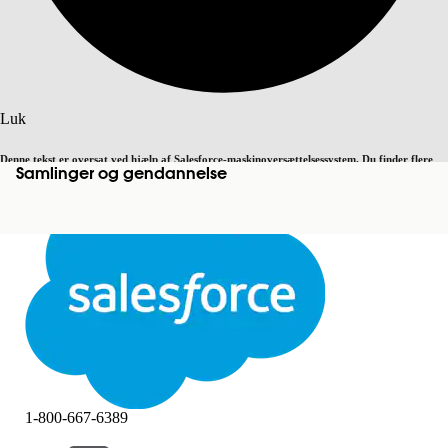
Søg
Luk
Denne tekst er oversat ved hjælp af Salesforce-maskinoversættelsessystem. Du finder flere
Samlinger og gendannelse
Skift til engelsk
Ikke nu
detaljer
her
.
Luk
Luk
1-800-667-6389