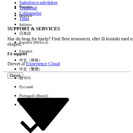
Salesforce-udviklere
Français
Trailhead
Experience
Uddannelse
Deutsch
Tillid
Italiano
SUPPORT & SERVICES
日本語
Har du brug for hjælp? Find flere ressourcer, eller få kontakt med e
Ryd alle
Udført
Español (México)
ekspert.
Español
Få support
中文（简体）
Drevet af
Experience Cloud
中文（繁體）
Dansk
한국어
Русский
Português (Brasil)
Suomi
Ingen resultater