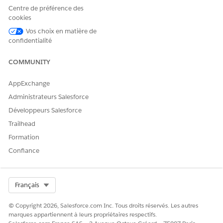
Centre de préférence des
cookies
CET ARTICLE A-T-IL RÉSOLU VOTRE PROBLÈME ?
Vos choix en matière de
Dites-nous ce que nous pouvons améliorer !
confidentialité
Oui
Non
COMMUNITY
AppExchange
Administrateurs Salesforce
Développeurs Salesforce
Trailhead
Formation
Confiance
Select Org
Français
© Copyright 2026, Salesforce.com Inc. Tous droits réservés. Les autres
marques appartiennent à leurs propriétaires respectifs.