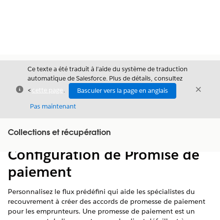
Ce texte a été traduit à l’aide du système de traduction
automatique de Salesforce. Plus de détails, consultez
Fermer
Ferme
<
cette page
.
Basculer vers la page en anglais
Fermer
Pas maintenant
Table des
Collections et récupération
Afficher la table des matières
matières
Configuration de Promise de
paiement
Personnalisez le flux prédéfini qui aide les spécialistes du
recouvrement à créer des accords de promesse de paiement
pour les emprunteurs. Une promesse de paiement est un