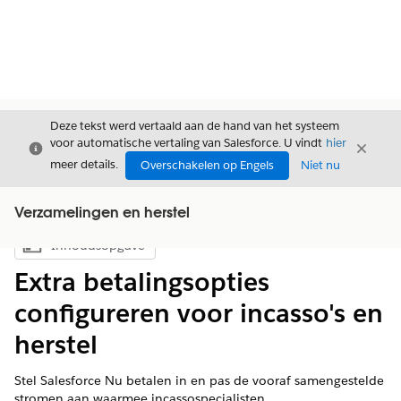
Deze tekst werd vertaald aan de hand van het systeem
voor automatische vertaling van Salesforce. U vindt
hier
Sluiten
Sluite
Sluiten
meer details.
Overschakelen op Engels
Niet nu
Verzamelingen en herstel
Inhoudsopgave
Inhoudsopgave weergeven
Extra betalingsopties
configureren voor incasso's en
herstel
Stel Salesforce Nu betalen in en pas de vooraf samengestelde
stromen aan waarmee incassospecialisten