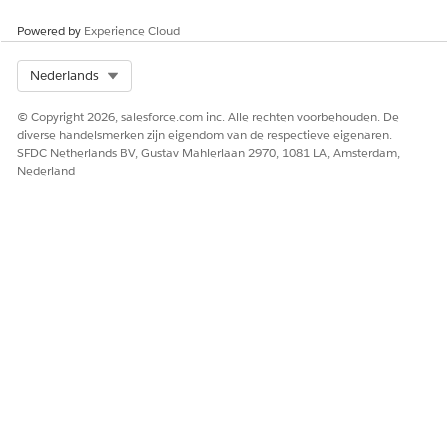
HEEFT DIT ARTIKEL UW PROBLEEM OPGELOST?
Powered by
Experience Cloud
Laat ons weten wat we kunnen doen om te verbeteren!
Select Org
Nederlands
Ja
Nee
© Copyright 2026, salesforce.com inc. Alle rechten voorbehouden. De
diverse handelsmerken zijn eigendom van de respectieve eigenaren.
SFDC Netherlands BV, Gustav Mahlerlaan 2970, 1081 LA, Amsterdam,
Nederland