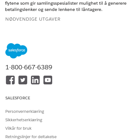
flytene som gir samlingsspesialister mulighet til å generere
betalingslenker og sende lenkene til låntagere.
NØDVENDIGE UTGAVER
Tilgjengelig i Lightning Experience
Tilgjengelig i
Se tilgjengelighet av produkter og versjoner.
Konfigurere Betal nå for samlinger og gjenoppretting
For å aktivere Betalinger slår du først på Digitale
1-800-667-6389
opplevelser og konfigurerer et Experience Cloud-nettsted,
og deretter konfigurerer du Betal nå. Salesforce PayNow
hjelper samlingsspesialister med å opprette og dele sikre
betalingslenker som dirigerer kundene til en betalingsside.
Kunder kan oppgi kontakt- og betalingsopplysninger for å
SALESFORCE
fullføre transaksjonen.
Personvernerklæring
Tilpasse den forhåndsbygde flytmalen for å generere og
Sikkerhetserklæring
sende en betalingslenke
Hjelp samlingsspesialister med å opprette og sende
Vilkår for bruk
betalingslenker til låntagere. Den forhåndsbygde flytmalen
Retningslinjer for deltakelse