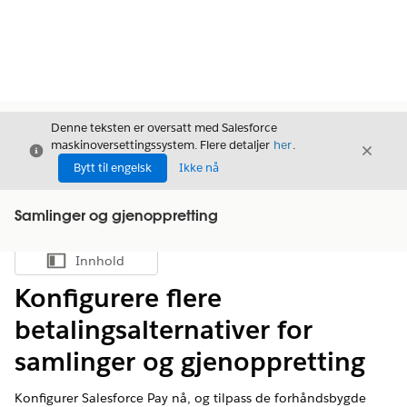
Denne teksten er oversatt med Salesforce
maskinoversettingssystem. Flere detaljer
her
.
Avslutt
Avslut
Avslutt
Bytt til engelsk
Ikke nå
Samlinger og gjenoppretting
Innhold
Vis innholdsfortegnelse
Konfigurere flere
betalingsalternativer for
samlinger og gjenoppretting
Konfigurer Salesforce Pay nå, og tilpass de forhåndsbygde