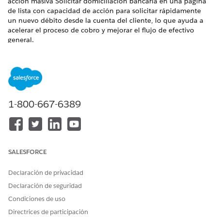
acción masiva Solicitar domiciliación bancaria en una página
de lista con capacidad de acción para solicitar rápidamente
un nuevo débito desde la cuenta del cliente, lo que ayuda a
acelerar el proceso de cobro y mejorar el flujo de efectivo
general.
EDICIONES NECESARIAS
Disponible en: Lightning Experience
Disponible en:
Ver disponibilidad de producto y edición.
1-800-667-6389
PERMISOS DE USUARIO NECESARIOS
Para solicitar la
Especialista en cobros y
domiciliación bancaria para
recuperación
SALESFORCE
un plan de cobro:
Desde el Iniciador de aplicación, busque y seleccione
Declaración de privacidad
Listas con capacidad
de acción.
Declaración de seguridad
Haga clic en una lista de planes de recopilación para ver
Condiciones de uso
la lista de planes de recopilación.
Directrices de participación
Seleccione uno o más planes de cobro y haga clic en