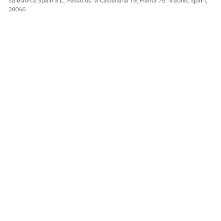
Salesforce Spain S.L., Paseo de la Castellana 79, Planta 7ª, Madrid, Spain,
28046