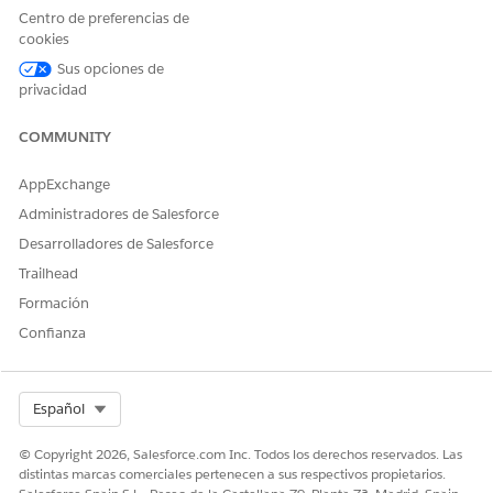
Solicitar domiciliación bancaria
.
Centro de preferencias de
Para verificar que la solicitud de débito se envió
cookies
correctamente, haga clic en un plan de recopilación y
Sus opciones de
asegúrese de que su estado está actualizado.
privacidad
COMMUNITY
¿RESOLVIÓ ESTE ARTÍCULO SU PROBLEMA?
AppExchange
¡Háganos saber cómo podemos mejorar!
Administradores de Salesforce
Sí
No
Desarrolladores de Salesforce
Trailhead
Formación
Confianza
Select Org
Español
© Copyright 2026, Salesforce.com Inc. Todos los derechos reservados. Las
distintas marcas comerciales pertenecen a sus respectivos propietarios.