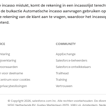
casso mislukt, komt de rekening in een incassolijst terec
 u de bulkactie Automatische incasso aanvragen gebruiken op
e rekening van de klant aan te vragen, waardoor het incass
eterd.
ience
RCE
COMMUNITY
aarheid van product en edition.
rklaring
AppExchange
gsverklaring
Salesforce-beheerders
VEREISTE GEBRUIKERSMACHTIGINGEN
voorwaarden
Salesforce-ontwikkelaars
 voor een incassoplan:
Incasso- en herstelspecialist
en voor deelname
Trailhead
Appstarter
centrum voor cookies
Actielijsten
.
Training
lingsplannen om de lijst van verzamelingsplannen weer te geven.
privacybeslissingen
Vertrouwen
oplannen en klik op
Automatische incasso aanvragen
.
 incassoverzoek met succes is ingediend, klikt u op een incassoplan 
© Copyright 2026, salesforce.com inc. Alle rechten voorbehouden. De dive
SFDC Netherlands BV, Gustav Mahlerlaan 2970, 1081 LA, Amsterdam, Nede