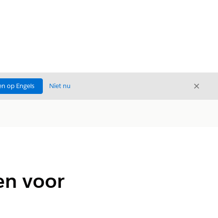
Sluite
n op Engels
Niet nu
Sluiten
en voor