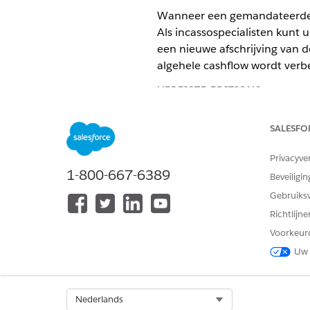
Wanneer een gemandateerde in
Als incassospecialisten kunt
een nieuwe afschrijving van d
algehele cashflow wordt verb
VEREISTE EDITIONS
Beschikbaar in: Lightning Exper
SALESFO
Beschikbaar in:
Bekijk beschikb
Privacyve
1-800-667-6389
Beveiligin
Gebruiks
Automatische incasso aanvragen
Richtlijn
Zoek en selecteer vanuit de 
Voorkeur
Klik op een lijst van verzame
Uw 
Selecteer een of meer incass
Als u wilt controleren of het
wordt bijgewerkt.
Select Org
Nederlands