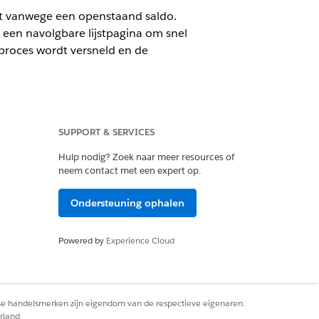
ht vanwege een openstaand saldo.
 een navolgbare lijstpagina om snel
oproces wordt versneld en de
SUPPORT & SERVICES
Hulp nodig? Zoek naar meer resources of
neem contact met een expert op.
Ondersteuning ophalen
Powered by
Experience Cloud
en zorgt u ervoor dat de status ervan
rse handelsmerken zijn eigendom van de respectieve eigenaren.
rland