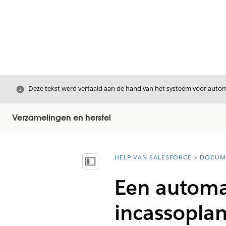
Sluiten
Deze tekst werd vertaald aan de hand van het systeem voor automa
Verzamelingen en herstel
HELP VAN SALESFORCE
DOCUM
U bent hier:
Inhoudsopgave weergeven
Een automa
incassopla