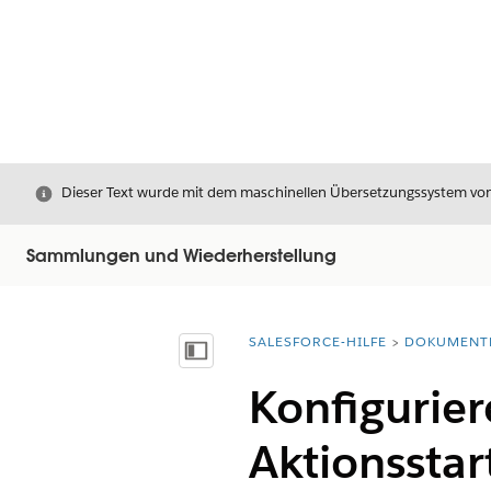
Schließen
Dieser Text wurde mit dem maschinellen Übersetzungssystem von S
Sammlungen und Wiederherstellung
SALESFORCE-HILFE
DOKUMENT
Sie befinden sich hier:
Inhalt anzeigen
Konfigurier
Aktionssta