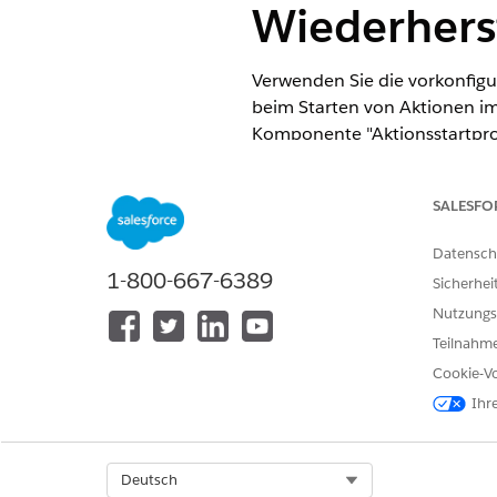
Wiederhers
Verwenden Sie die vorkonfigu
beim Starten von Aktionen i
Komponente "Aktionsstartpro
Sammlungsplans hinzufügen.
ERFORDERLICHE EDITIONEN
SALESFO
Datensch
Verfügbarkeit: Lightning Experi
1-800-667-6389
Sicherhei
Verfügbarkeit:
Zeigen Sie die Pr
Nutzungs
Teilnahme
Cookie-Vo
Anpassen der vorkonfigurierten 
Ihr
Aktionsstartprogramms:
Select Org
Deutsch