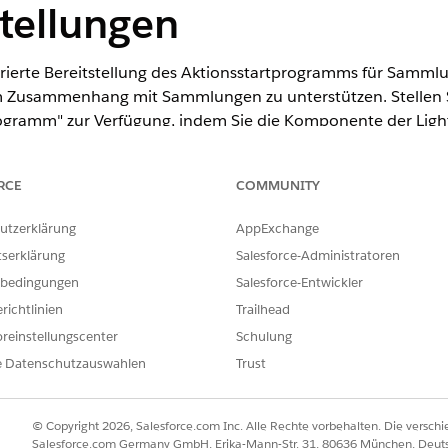
tellungen
rierte Bereitstellung des Aktionsstartprogramms für Sammlu
m Zusammenhang mit Sammlungen zu unterstützen. Stellen S
gramm" zur Verfügung, indem Sie die Komponente der Light
RCE
COMMUNITY
utzerklärung
AppExchange
ence
tserklärung
Salesforce-Administratoren
odukt- und Editionsverfügbarkeit an.
bedingungen
Salesforce-Entwickler
richtlinien
Trailhead
ERFORDERLICHE BENUTZERBERECHTIGUNGEN
reinstellungscenter
Schulung
Bereitstellung des
Industry Service Excellen
e Datenschutzauswahlen
Trust
UND
Inkasso- und Wiederherst
© Copyright 2026, Salesforce.com Inc. Alle Rechte vorbehalten. Die versch
Salesforce.com Germany GmbH, Erika-Mann-Str. 31, 80636 München, Deut