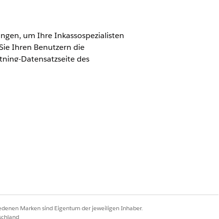
ngen, um Ihre Inkassospezialisten
ie Ihren Benutzern die
ning-Datensatzseite des
ce
ellungsadministrator
iedenen Marken sind Eigentum der jeweiligen Inhaber.
schland