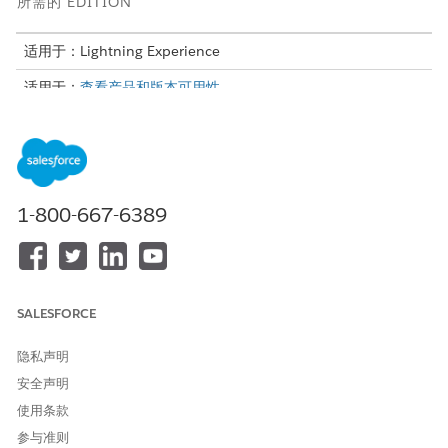
所需的 EDITION
适用于：Lightning Experience
适用于：
查看产品和版本可用性。
所需用户权限
要访问 Experience Cloud 站
管理员从 Experience Cloud
点并执行集合相关操作：
的集合和恢复权限集中复制的
权限集
1-800-667-6389
登录管理员创建的收集和恢复入口网站。
在主页选项卡上，查看收集活动的性能摘要、最近查看的收集计
划列表和已分配个案列表。
创建承诺付款协议。
SALESFORCE
在“
收款计划”
选项卡上，打开收款计划记录。
在收款计划记录详细信息页面上，从操作启动程序中，单击
隐私声明
创建付款承诺
。
安全声明
指定还款详细信息，查看承诺付款详细信息的摘要，然后单
使用条款
击
完成
。
参与准则
根据客户的分期付款首选项，创建付款计划和单个付款计划