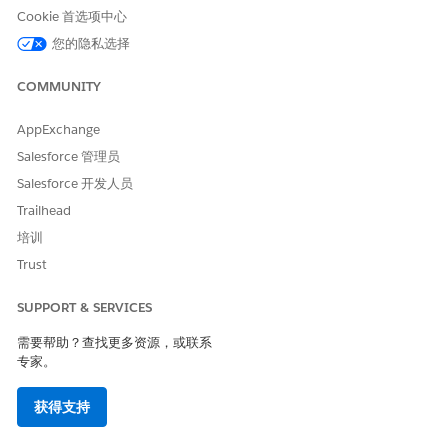
项目。您可以在收款计划记录详细信息页面的“承诺付款”选
Cookie 首选项中心
项卡上查看详细信息。
您的隐私选择
为收款计划创建个案。
COMMUNITY
在“
收款计划”
选项卡上，打开收款计划记录。
在收款计划记录详细信息页面上，单击
创建个案
快速操作。
输入个案详细信息，并保存更改。
AppExchange
Salesforce 管理员
创建客户走访记录。
在“
访问”
选项卡上，单击
新建
。
Salesforce 开发人员
输入访问详细信息，并保存更改。
Trailhead
培训
Trust
本文章是否解决您的问题？
SUPPORT & SERVICES
请与我们共享您的想法，以便我们进行改进！
需要帮助？查找更多资源，或联系
是
否
专家。
获得支持