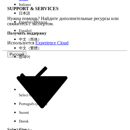
Italiano
SUPPORT & SERVICES
日本語
Нужна помощь? Найдите дополнительные ресурсы или
Очистить все
Готово
Español (México)
свяжитесь с экспертом.
Español
Получить поддержку
中文（简体）
Используется
Experience Cloud
中文（繁體）
Русский
한국어
Select Org
Русский
Português (Brasil)
Результаты отсутствуют
Suomi
Ниже приведены некоторые советы по поиску.
Dansk
Проверьте орфографию ключевых слов.
Select Org
Svenska