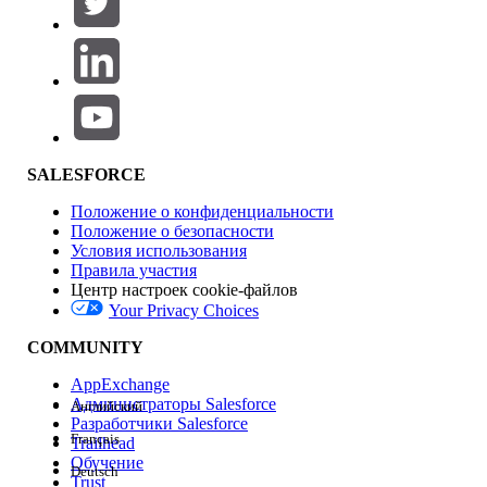
Добавить
Область продуктов
Влияние на функции
SALESFORCE
Положение о конфиденциальности
Положение о безопасности
Условия использования
Правила участия
Центр настроек cookie-файлов
Your Privacy Choices
Версия
COMMUNITY
AppExchange
Администраторы Salesforce
Английский
Разработчики Salesforce
Français
Trailhead
Возможности
Обучение
Deutsch
Trust