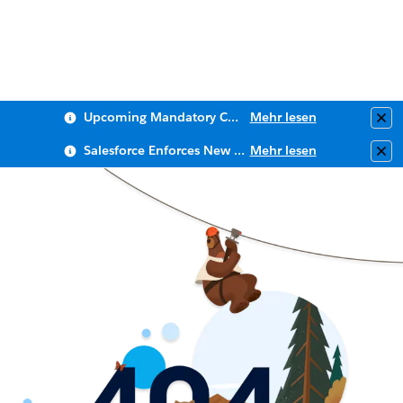
Upcoming Mandatory Changes to Public Key Infrastructure (PKI)
Mehr lesen
Clo
Salesforce Enforces New Security Requirements in Summer 2026
Mehr lesen
Clo