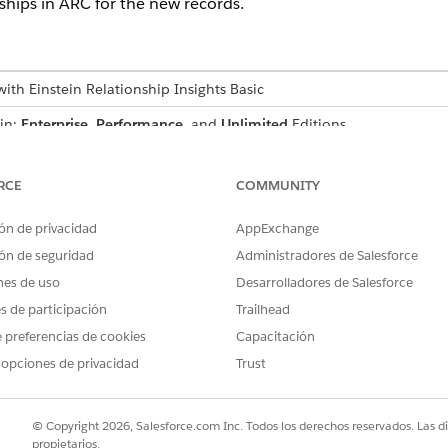
hips in ARC for the new records.
ith Einstein Relationship Insights Basic
 in:
Enterprise
,
Performance
, and
Unlimited
Editions
Insights on ARC
n Relationship Insights on ARC, you must set up Insights on ARC.
RCE
COMMUNITY
ón de privacidad
AppExchange
ón de seguridad
Administradores de Salesforce
nes de uso
Desarrolladores de Salesforce
es de participación
Trailhead
 preferencias de cookies
Capacitación
PROBLEMA?
 opciones de privacidad
Trust
ejorar!
© Copyright 2026, Salesforce.com Inc. Todos los derechos reservados. Las d
propietarios.