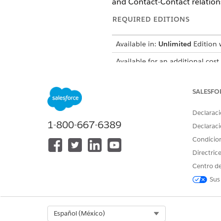
and Contact-Contact relations
REQUIRED EDITIONS
Available in:
Unlimited
Edition w
Available for an additional cost
Set Up Einstein Relationship 
To view insights from Einstei
SALESFO
Declaraci
SEE ALSO
1-800-667-6389
Declaraci
Assign Permissions to Users
Condicio
Directric
Centro de
¿RESOLVIÓ ESTE ARTÍCULO SU 
Sus
¡Háganos saber cómo podemos m
Select Org
Español (México)