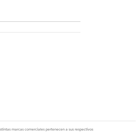
Sí
No
istintas marcas comerciales pertenecen a sus respectivos