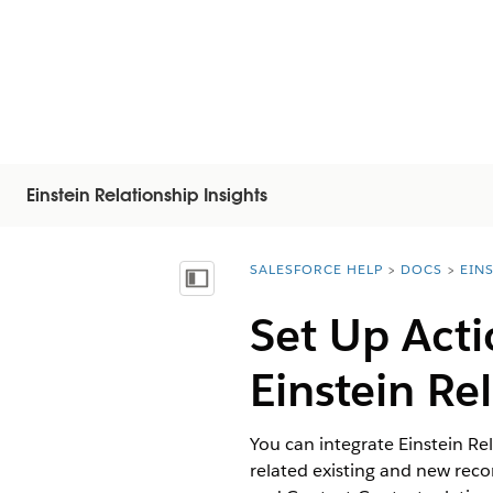
Einstein Relationship Insights
SALESFORCE HELP
DOCS
EIN
You are here:
Mostrar índice de materias
Set Up Acti
Einstein Re
You can integrate Einstein Rel
related existing and new rec