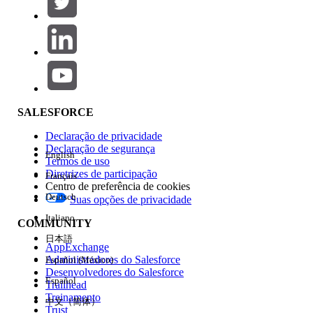
Adicionar
Área de produtos
Impacto do recurso
SALESFORCE
Declaração de privacidade
Declaração de segurança
English
Termos de uso
Diretrizes de participação
Français
Centro de preferência de cookies
Deutsch
Suas opções de privacidade
Edição
Italiano
COMMUNITY
日本語
AppExchange
Administradores do Salesforce
Español (México)
Desenvolvedores do Salesforce
Español
Trailhead
Experiência
Treinamento
中文（简体）
Trust