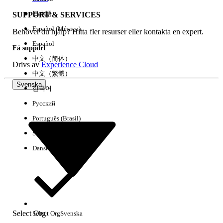
日本語
SUPPORT & SERVICES
Español (México)
Behöver du hjälp? Hitta fler resurser eller kontakta en expert.
Rensa alla
Klart
Español
Få support
中文（简体）
Drivs av
Experience Cloud
中文（繁體）
Svenska
한국어
Русский
Português (Brasil)
Suomi
Dansk
Inga resultat
Här är några söktips
Select Org
Select Org
Svenska
Kontrollera stavningen av dina nyckelord.