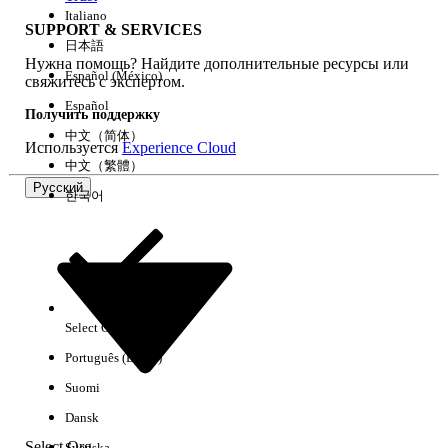
Italiano
SUPPORT & SERVICES
日本語
Нужна помощь? Найдите дополнительные ресурсы или
Очистить все
Готово
Español (México)
свяжитесь с экспертом.
Español
Получить поддержку
中文（简体）
Используется
Experience Cloud
中文（繁體）
Русский
한국어
Select Org
Русский
Português (Brasil)
Результаты отсутствуют
Suomi
Ниже приведены некоторые советы по поиску.
Dansk
Проверьте орфографию ключевых слов.
Select Org
Svenska