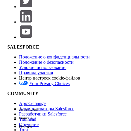
Добавить
Область продуктов
Влияние на функции
SALESFORCE
Положение о конфиденциальности
Положение о безопасности
Условия использования
Правила участия
Центр настроек cookie-файлов
Your Privacy Choices
Версия
COMMUNITY
AppExchange
Администраторы Salesforce
Английский
Разработчики Salesforce
Français
Trailhead
Возможности
Обучение
Deutsch
Trust