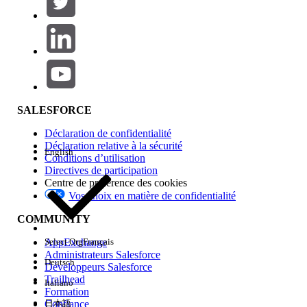
Ajouter
Gamme de produits
Impact des fonctionnalités
SALESFORCE
Déclaration de confidentialité
Déclaration relative à la sécurité
English
Conditions d’utilisation
Directives de participation
Centre de préférence des cookies
Vos choix en matière de confidentialité
Edition
COMMUNITY
AppExchange
Select Org
Français
Administrateurs Salesforce
Deutsch
Développeurs Salesforce
Trailhead
Italiano
Expérience
Formation
Confiance
日本語