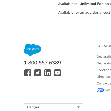
Available in:
Unlimited
Edition w
Available for an additional cost
CET ARTICLE A-T-IL RÉSOLU VOT
Dites-nous ce que nous pouvons 
SALESFO
Déclarati
1-800-667-6389
Déclaratio
Conditions
Directive
Centre de
Vos
Select Org
Français