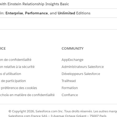
ith Einstein Relationship Insights Basic
 in:
Enterprise
,
Performance
, and
Unlimited
Editions
RE PROBLÈME ?
améliorer !
RCE
COMMUNITY
on de confidentialité
AppExchange
n relative à la sécurité
Administrateurs Salesforce
 d’utilisation
Développeurs Salesforce
s de participation
Trailhead
 préférence des cookies
Formation
 choix en matière de confidentialité
Confiance
© Copyright 2026, Salesforce.com Inc. Tous droits réservés. Les autres marqu
Salesforce.com France SAS – 3 Avenue Octave Gréard – 75007 Paris