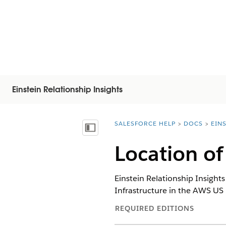
Einstein Relationship Insights
SALESFORCE HELP
DOCS
EIN
You are here:
Afficher la table des matières
Location of
Einstein Relationship Insight
Infrastructure in the AWS US 
REQUIRED EDITIONS