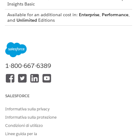
Insights Basic
Available for an additional cost in:
Enterprise
,
Performance
,
and
Unlimited
Editions
QUESTO ARTICOLO HA RISOLTO IL PROBLEMA?
Facci sapere, così possiamo migliorare!
1-800-667-6389
Sì
No
SALESFORCE
Informativa sulla privacy
Informativa sulla protezione
Condizioni di utilizzo
Linee guida per la