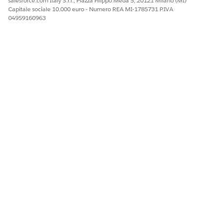
salesforce.com Italy S.r.l., Piazza Filippo Meda 5, 20121 Milano (MI)
Capitale sociale 10.000 euro - Numero REA MI-1785731 P.IVA
04959160963