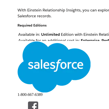
With Einstein Relationship Insights, you can expl
Salesforce records.
Required Editions
Available in:
Unlimited
Edition with Einstein Relat
Available for an additional cost in:
Enterprise
,
Per
Einstein Relationship Insights shows relationshi
contacts and accounts to create person and compan
substitute those objects for contacts and accounts
RATKAISIKO TÄMÄ ARTIKKELI ONGELMASI?
Anna palautetta, jotta voimme kehittyä!
1-800-667-6389