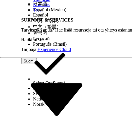
日本語
Koulutus
Español (México)
Trust
Español
SUPPORT & SERVICES
中文（简体）
中文（繁體）
Tarvitsetko apua? Hae lisää resursseja tai ota yhteys asiantu
한국어
Русский
Hanki tukea
Português (Brasil)
Tarjoaja
Experience Cloud
Suomi
Select Org
Suomi
Dansk
Svenska
Nederlands
Norsk