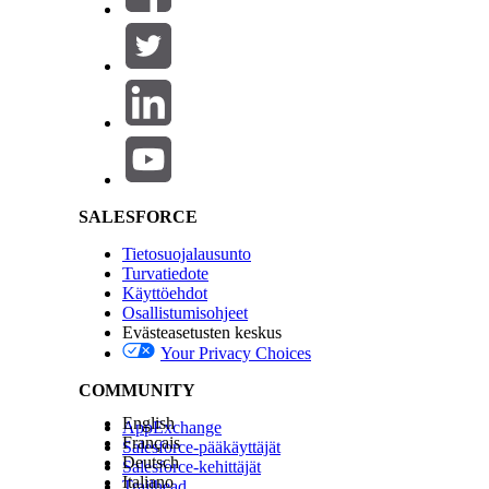
Salesforce Help | Article
SALESFORCE
Tietosuojalausunto
Turvatiedote
Käyttöehdot
Osallistumisohjeet
Evästeasetusten keskus
Your Privacy Choices
COMMUNITY
English
AppExchange
Français
Salesforce-pääkäyttäjät
Deutsch
Salesforce-kehittäjät
Italiano
Trailhead