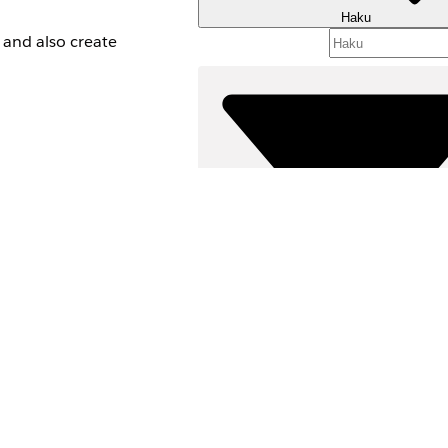
Haku
 and also create
e assume you use
d company records,
Suodattimet (
VALITSE SUODATTIM
Kyllä
Ei
Tuotealue