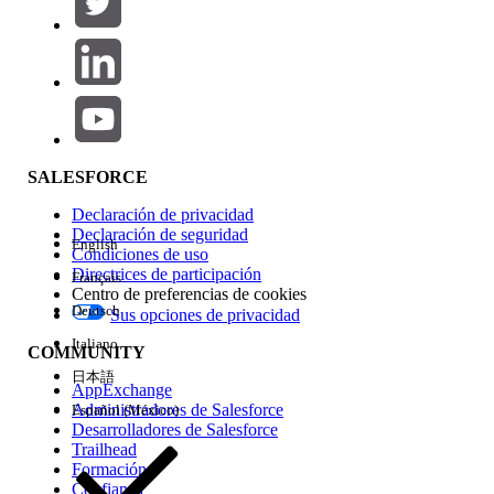
Agregar
Área de productos
Repercusión de función
SALESFORCE
Declaración de privacidad
Declaración de seguridad
English
Condiciones de uso
Directrices de participación
Français
Centro de preferencias de cookies
Deutsch
Sus opciones de privacidad
Edición
Italiano
COMMUNITY
日本語
AppExchange
Administradores de Salesforce
Español (México)
Desarrolladores de Salesforce
Trailhead
Experiencia
Formación
Confianza